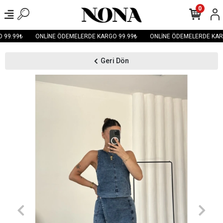
0
99.99₺
ONLİNE ÖDEMELERDE KARGO 99.99₺
ONLİNE ÖDEMELERDE KARG
Geri Dön