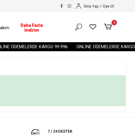
Giriş Yap
/
Üye Ol
0
Daha Fazla
akım
İndirim
İNE ÖDEMELERDE KARGO 99.99₺
ONLİNE ÖDEMELERDE KARGO 9
7 / 24 DESTEK