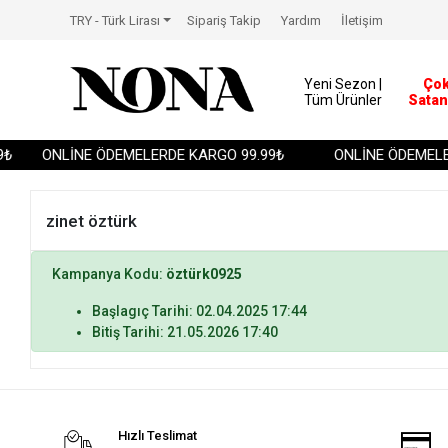
TRY - Türk Lirası
Sipariş Takip
Yardım
İletişim
Yeni Sezon |
Ço
Tüm Ürünler
Satan
₺
ONLİNE ÖDEMELERDE KARGO 99.99₺
ONLİNE ÖDEMELER
zinet öztürk
Kampanya Kodu:
öztürk0925
Başlagıç Tarihi: 02.04.2025 17:44
Bitiş Tarihi: 21.05.2026 17:40
Hızlı Teslimat