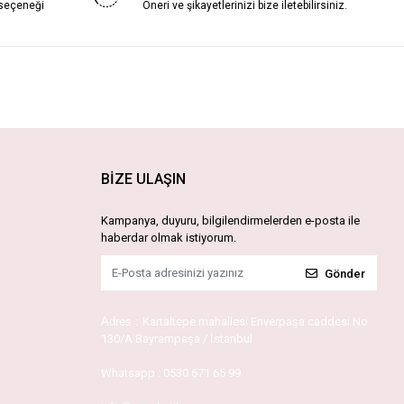
 seçeneği
Öneri ve şikayetlerinizi bize iletebilirsiniz.
BİZE ULAŞIN
Kampanya, duyuru, bilgilendirmelerden e-posta ile
haberdar olmak istiyorum.
Gönder
Adres :
Kartaltepe mahallesi Enverpaşa caddesi No
130/A Bayrampaşa / İstanbul
Whatsapp :
0530 671 65 99