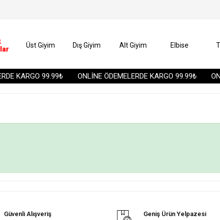
k
Üst Giyim
Dış Giyim
Alt Giyim
Elbise
T
lar
DE KARGO 99.99₺
ONLİNE ÖDEMELERDE KARGO 99.99₺
ONL
Güvenli Alışveriş
Geniş Ürün Yelpazesi