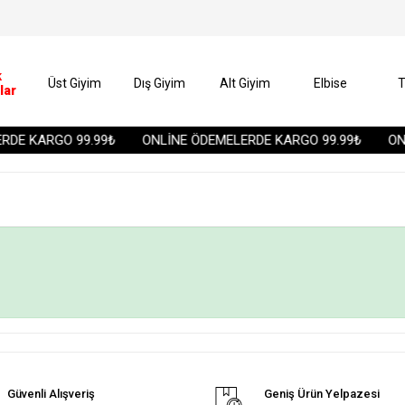
k
Üst Giyim
Dış Giyim
Alt Giyim
Elbise
T
lar
DE KARGO 99.99₺
ONLİNE ÖDEMELERDE KARGO 99.99₺
ONL
Güvenli Alışveriş
Geniş Ürün Yelpazesi