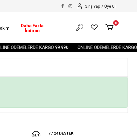
Giriş Yap
/
Üye Ol
0
Daha Fazla
akım
İndirim
İNE ÖDEMELERDE KARGO 99.99₺
ONLİNE ÖDEMELERDE KARGO 9
7 / 24 DESTEK