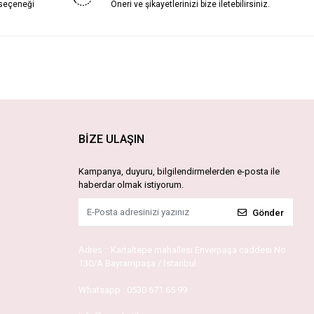
 seçeneği
Öneri ve şikayetlerinizi bize iletebilirsiniz.
BİZE ULAŞIN
Kampanya, duyuru, bilgilendirmelerden e-posta ile
haberdar olmak istiyorum.
Gönder
Adres :
Kartaltepe mahallesi Enverpaşa caddesi No
130/A Bayrampaşa / İstanbul
Whatsapp :
0530 671 65 99