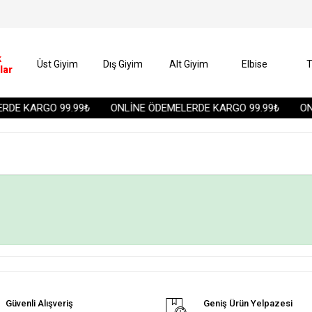
k
Üst Giyim
Dış Giyim
Alt Giyim
Elbise
T
lar
DE KARGO 99.99₺
ONLİNE ÖDEMELERDE KARGO 99.99₺
ONL
Güvenli Alışveriş
Geniş Ürün Yelpazesi