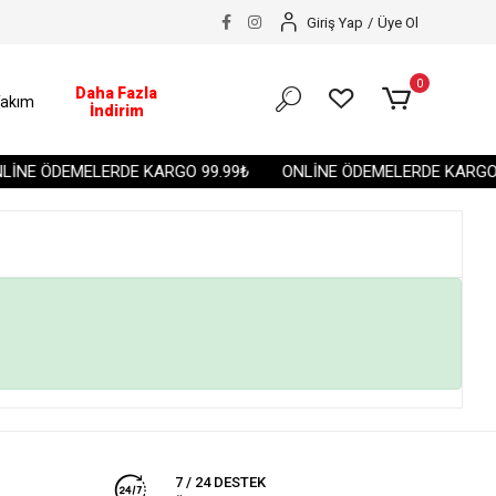
Giriş Yap
/
Üye Ol
0
Daha Fazla
akım
İndirim
İNE ÖDEMELERDE KARGO 99.99₺
ONLİNE ÖDEMELERDE KARGO 
7 / 24 DESTEK