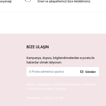
 seçeneği
Öneri ve şikayetlerinizi bize iletebilirsiniz.
BİZE ULAŞIN
Kampanya, duyuru, bilgilendirmelerden e-posta ile
haberdar olmak istiyorum.
Gönder
Adres :
Kartaltepe mahallesi Enverpaşa caddesi No
130/A Bayrampaşa / İstanbul
Whatsapp :
0530 671 65 99