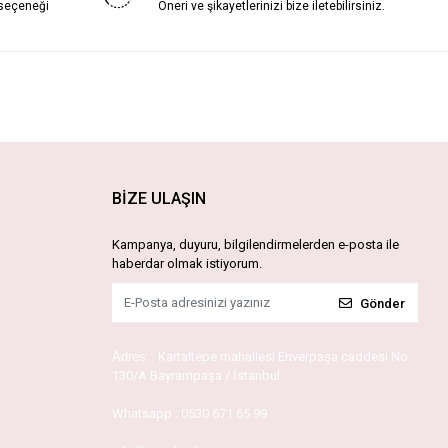
 seçeneği
Öneri ve şikayetlerinizi bize iletebilirsiniz.
BİZE ULAŞIN
Kampanya, duyuru, bilgilendirmelerden e-posta ile
haberdar olmak istiyorum.
Gönder
Adres :
Kartaltepe mahallesi Enverpaşa caddesi No
130/A Bayrampaşa / İstanbul
Whatsapp :
0530 671 65 99