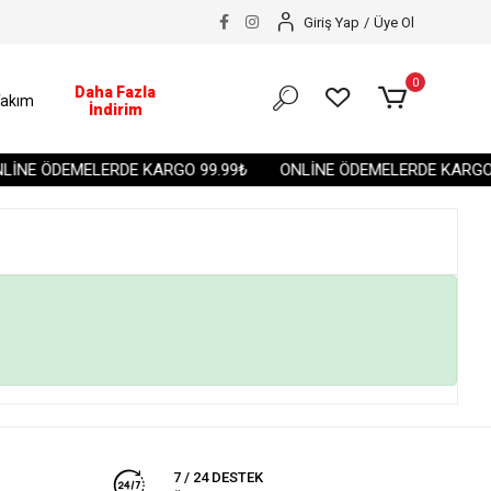
Giriş Yap
/
Üye Ol
0
Daha Fazla
akım
İndirim
İNE ÖDEMELERDE KARGO 99.99₺
ONLİNE ÖDEMELERDE KARGO 
7 / 24 DESTEK