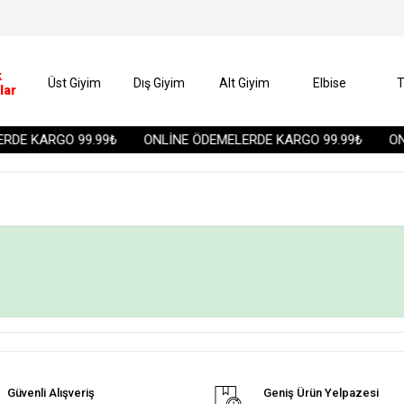
k
Üst Giyim
Dış Giyim
Alt Giyim
Elbise
T
lar
RDE KARGO 99.99₺
ONLİNE ÖDEMELERDE KARGO 99.99₺
ONL
Güvenli Alışveriş
Geniş Ürün Yelpazesi