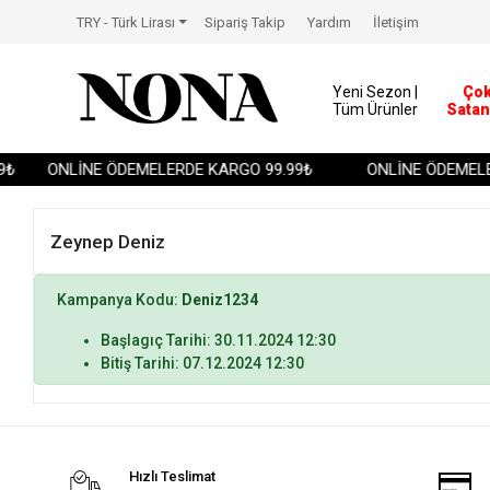
TRY - Türk Lirası
Sipariş Takip
Yardım
İletişim
Yeni Sezon |
Ço
Tüm Ürünler
Satan
₺
ONLİNE ÖDEMELERDE KARGO 99.99₺
ONLİNE ÖDEMELE
Zeynep Deniz
Kampanya Kodu:
Deniz1234
Başlagıç Tarihi: 30.11.2024 12:30
Bitiş Tarihi: 07.12.2024 12:30
Hızlı Teslimat