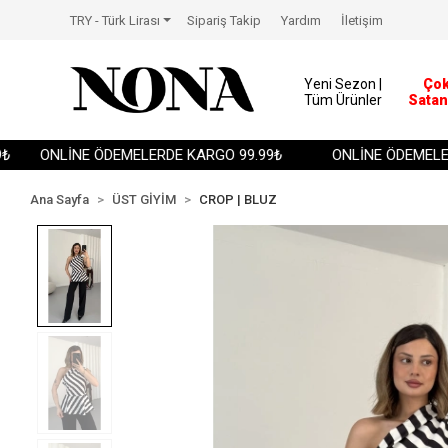
TRY - Türk Lirası
Sipariş Takip
Yardım
İletişim
Yeni Sezon |
Ço
Tüm Ürünler
Satan
ONLİNE ÖDEMELERDE KARGO 99.99₺
ONLİNE ÖDEMELERDE
Ana Sayfa
ÜST GİYİM
CROP | BLUZ