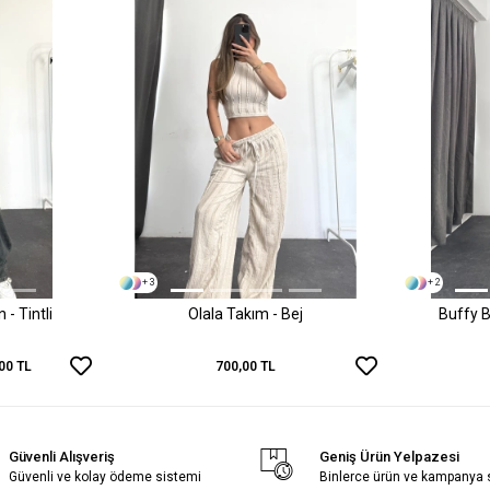
+ 3
+ 2
- Tintli
Olala Takım - Bej
Buffy B
00 TL
700,00 TL
Güvenli Alışveriş
Geniş Ürün Yelpazesi
Güvenli ve kolay ödeme sistemi
Binlerce ürün ve kampanya