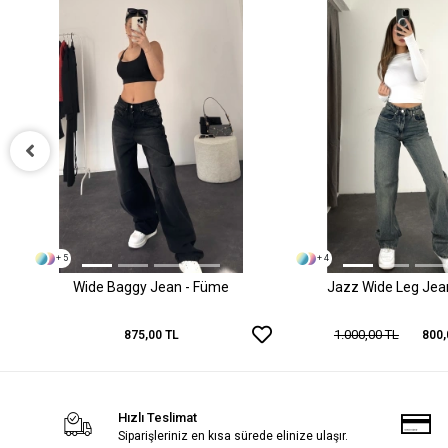
+ 5
+ 4
Wide Baggy Jean - Füme
Jazz Wide Leg Jean 
1.000,00 TL
875,00 TL
800,
Hızlı Teslimat
Siparişleriniz en kısa sürede elinize ulaşır.