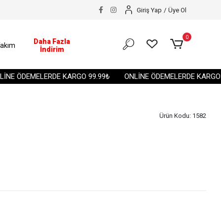
Giriş Yap
/
Üye Ol
0
Daha Fazla
akım
İndirim
E ÖDEMELERDE KARGO 99.99₺
ONLİNE ÖDEMELERDE KARGO 99.
Ürün Kodu:
1582