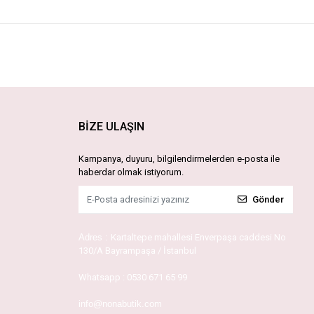
BİZE ULAŞIN
Kampanya, duyuru, bilgilendirmelerden e-posta ile
haberdar olmak istiyorum.
Gönder
Adres :
Kartaltepe mahallesi Enverpaşa caddesi No
130/A Bayrampaşa / İstanbul
Whatsapp :
0530 671 65 99
info@nonabutik.com