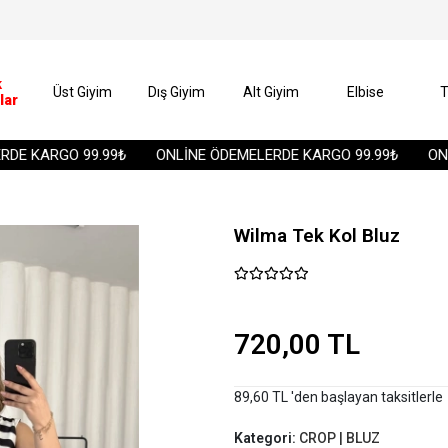
k
Üst Giyim
Dış Giyim
Alt Giyim
Elbise
T
lar
 KARGO 99.99₺
ONLİNE ÖDEMELERDE KARGO 99.99₺
ONLİN
Wilma Tek Kol Bluz
720,00 TL
89,60 TL 'den başlayan taksitlerle
Kategori:
CROP | BLUZ