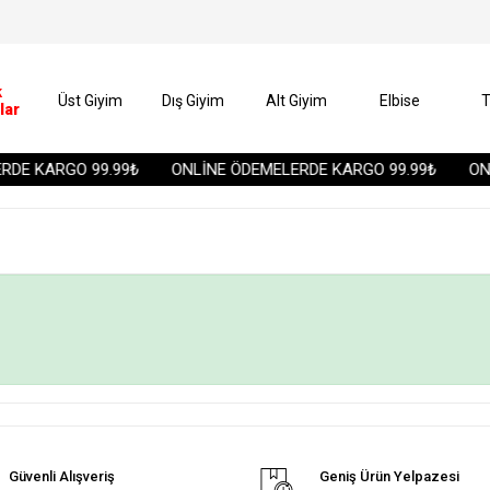
k
Üst Giyim
Dış Giyim
Alt Giyim
Elbise
T
lar
DE KARGO 99.99₺
ONLİNE ÖDEMELERDE KARGO 99.99₺
ONL
Güvenli Alışveriş
Geniş Ürün Yelpazesi