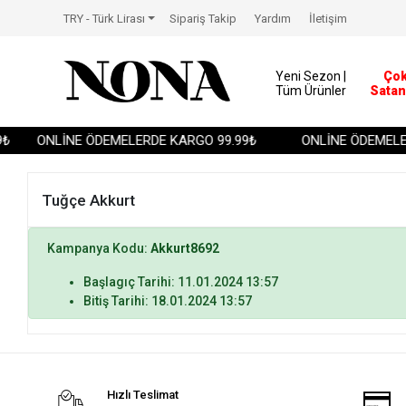
TRY - Türk Lirası
Sipariş Takip
Yardım
İletişim
Yeni Sezon |
Ço
Tüm Ürünler
Satan
₺
ONLİNE ÖDEMELERDE KARGO 99.99₺
ONLİNE ÖDEMELER
Tuğçe Akkurt
Kampanya Kodu:
Akkurt8692
Başlagıç Tarihi: 11.01.2024 13:57
Bitiş Tarihi: 18.01.2024 13:57
Hızlı Teslimat