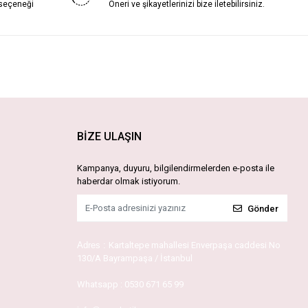
 seçeneği
Öneri ve şikayetlerinizi bize iletebilirsiniz.
BİZE ULAŞIN
Kampanya, duyuru, bilgilendirmelerden e-posta ile
haberdar olmak istiyorum.
Gönder
Adres :
Kartaltepe mahallesi Enverpaşa caddesi No
130/A Bayrampaşa / İstanbul
Whatsapp :
0530 671 65 99