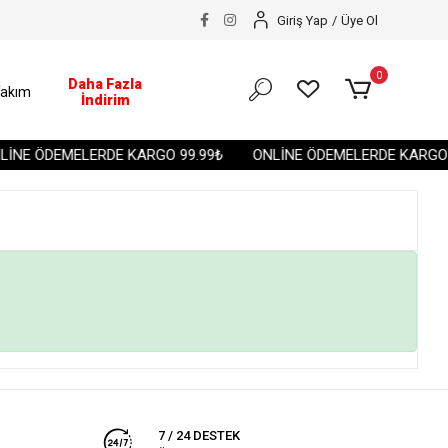
Giriş Yap
/
Üye Ol
0
Daha Fazla
akım
İndirim
İNE ÖDEMELERDE KARGO 99.99₺
ONLİNE ÖDEMELERDE KARGO 9
7 / 24 DESTEK