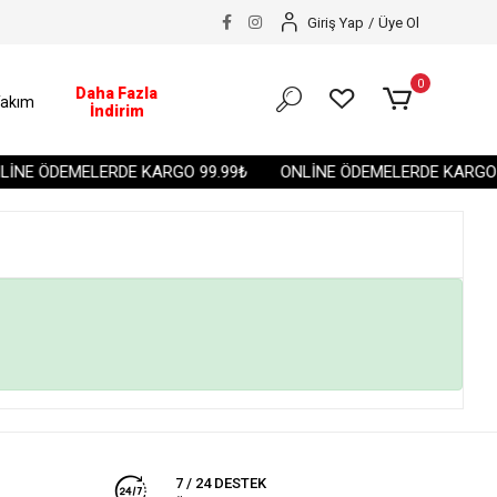
Giriş Yap
/
Üye Ol
0
Daha Fazla
akım
İndirim
İNE ÖDEMELERDE KARGO 99.99₺
ONLİNE ÖDEMELERDE KARGO 9
7 / 24 DESTEK