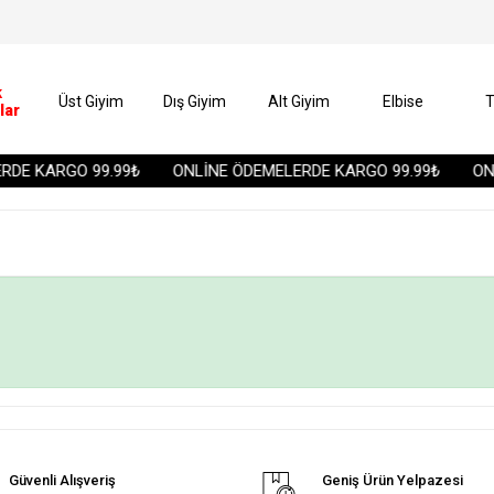
k
Üst Giyim
Dış Giyim
Alt Giyim
Elbise
T
lar
DE KARGO 99.99₺
ONLİNE ÖDEMELERDE KARGO 99.99₺
ONL
Güvenli Alışveriş
Geniş Ürün Yelpazesi