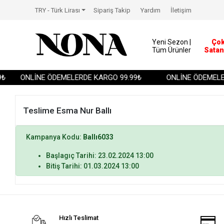
TRY - Türk Lirası
Sipariş Takip
Yardım
İletişim
Yeni Sezon |
Ço
Tüm Ürünler
Satan
₺
ONLİNE ÖDEMELERDE KARGO 99.99₺
ONLİNE ÖDEMELER
Teslime Esma Nur Ballı
Kampanya Kodu:
Ballı6033
Başlagıç Tarihi: 23.02.2024 13:00
Bitiş Tarihi: 01.03.2024 13:00
Hızlı Teslimat