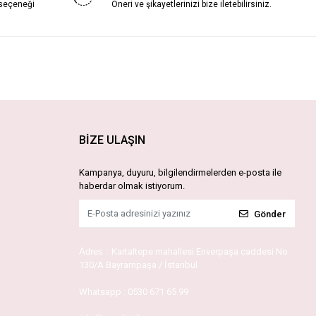
 seçeneği
Öneri ve şikayetlerinizi bize iletebilirsiniz.
BİZE ULAŞIN
Kampanya, duyuru, bilgilendirmelerden e-posta ile
haberdar olmak istiyorum.
Gönder
Adres :
Kartaltepe mahallesi Enverpaşa caddesi No
130/A Bayrampaşa / İstanbul
Whatsapp :
0530 671 65 99