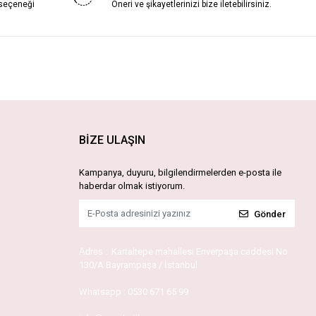
 seçeneği
Öneri ve şikayetlerinizi bize iletebilirsiniz.
BİZE ULAŞIN
Kampanya, duyuru, bilgilendirmelerden e-posta ile
haberdar olmak istiyorum.
Gönder
Adres :
Kartaltepe mahallesi Enverpaşa caddesi No
130/A Bayrampaşa / İstanbul
Whatsapp :
0530 671 65 99