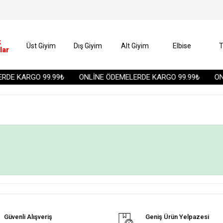
k
Üst Giyim
Dış Giyim
Alt Giyim
Elbise
T
lar
DE KARGO 99.99₺
ONLİNE ÖDEMELERDE KARGO 99.99₺
ONL
Güvenli Alışveriş
Geniş Ürün Yelpazesi