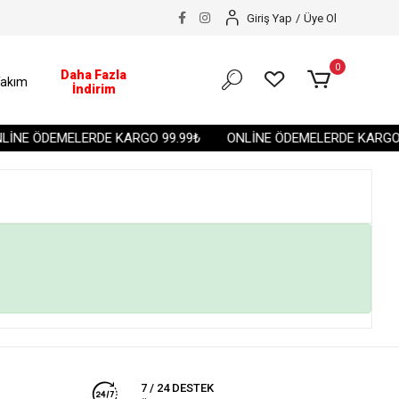
Giriş Yap
/
Üye Ol
0
Daha Fazla
akım
İndirim
İNE ÖDEMELERDE KARGO 99.99₺
ONLİNE ÖDEMELERDE KARGO 
7 / 24 DESTEK