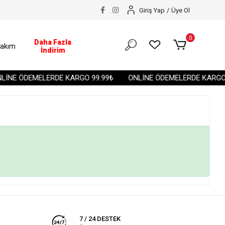
Giriş Yap
/
Üye Ol
0
Daha Fazla
akım
İndirim
İNE ÖDEMELERDE KARGO 99.99₺
ONLİNE ÖDEMELERDE KARGO 
7 / 24 DESTEK