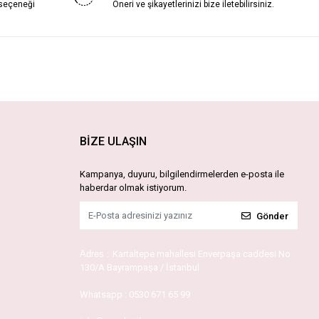
 seçeneği
Öneri ve şikayetlerinizi bize iletebilirsiniz.
BİZE ULAŞIN
Kampanya, duyuru, bilgilendirmelerden e-posta ile
haberdar olmak istiyorum.
Gönder
Adres :
Kartaltepe mahallesi Enverpaşa caddesi No
130/A Bayrampaşa / İstanbul
Whatsapp :
0530 671 65 99