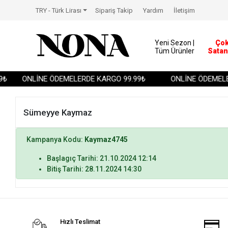
TRY - Türk Lirası
Sipariş Takip
Yardım
İletişim
Yeni Sezon |
Ço
Tüm Ürünler
Satan
₺
ONLİNE ÖDEMELERDE KARGO 99.99₺
ONLİNE ÖDEMELE
Sümeyye Kaymaz
Kampanya Kodu:
Kaymaz4745
Başlagıç Tarihi: 21.10.2024 12:14
Bitiş Tarihi: 28.11.2024 14:30
Hızlı Teslimat