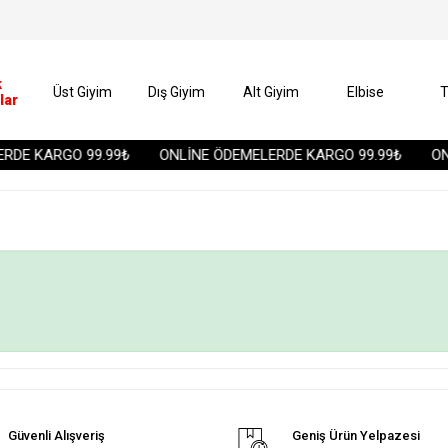
k
Üst Giyim
Dış Giyim
Alt Giyim
Elbise
T
lar
RDE KARGO 99.99₺
ONLİNE ÖDEMELERDE KARGO 99.99₺
ONL
Güvenli Alışveriş
Geniş Ürün Yelpazesi