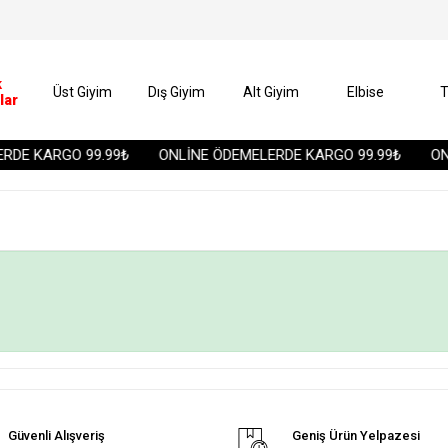
k
Üst Giyim
Dış Giyim
Alt Giyim
Elbise
T
lar
DE KARGO 99.99₺
ONLİNE ÖDEMELERDE KARGO 99.99₺
ONL
Güvenli Alışveriş
Geniş Ürün Yelpazesi