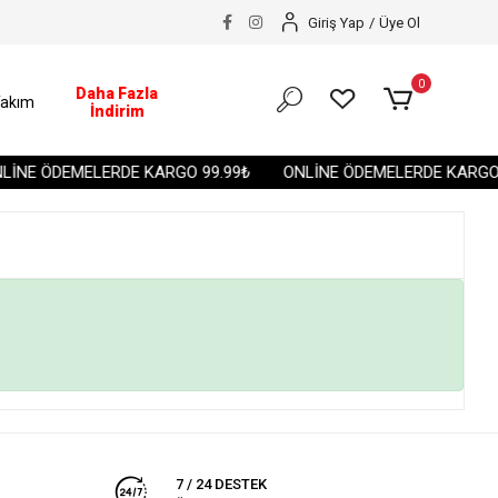
Giriş Yap
/
Üye Ol
0
Daha Fazla
akım
İndirim
İNE ÖDEMELERDE KARGO 99.99₺
ONLİNE ÖDEMELERDE KARGO 
7 / 24 DESTEK