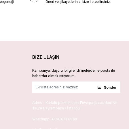
 seçeneği
Öneri ve şikayetlerinizi bize iletebilirsiniz.
BİZE ULAŞIN
Kampanya, duyuru, bilgilendirmelerden e-posta ile
haberdar olmak istiyorum.
Gönder
Adres :
Kartaltepe mahallesi Enverpaşa caddesi No
130/A Bayrampaşa / İstanbul
Whatsapp :
0530 671 65 99