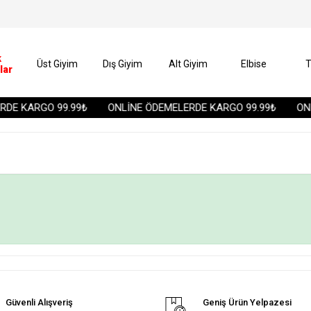
k
Üst Giyim
Dış Giyim
Alt Giyim
Elbise
T
lar
DE KARGO 99.99₺
ONLİNE ÖDEMELERDE KARGO 99.99₺
ONL
Güvenli Alışveriş
Geniş Ürün Yelpazesi