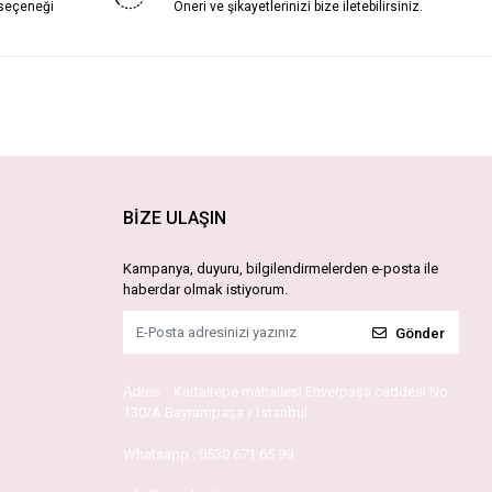
 seçeneği
Öneri ve şikayetlerinizi bize iletebilirsiniz.
BİZE ULAŞIN
Kampanya, duyuru, bilgilendirmelerden e-posta ile
haberdar olmak istiyorum.
Gönder
Adres :
Kartaltepe mahallesi Enverpaşa caddesi No
130/A Bayrampaşa / İstanbul
Whatsapp :
0530 671 65 99