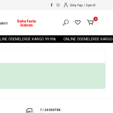
Giriş Yap
/
Üye Ol
0
Daha Fazla
akım
İndirim
İNE ÖDEMELERDE KARGO 99.99₺
ONLİNE ÖDEMELERDE KARGO 9
7 / 24 DESTEK