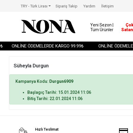
TRY - Türk Lirası
Sipariş Takip
Yardım
İletişim
Yeni Sezon |
Ço
Tüm Ürünler
Satan
₺
ONLİNE ÖDEMELERDE KARGO 99.99₺
ONLİNE ÖDEMELER
Süheyla Durgun
Kampanya Kodu:
Durgun6909
Başlagıç Tarihi: 15.01.2024 11:06
Bitiş Tarihi: 22.01.2024 11:06
Hızlı Teslimat