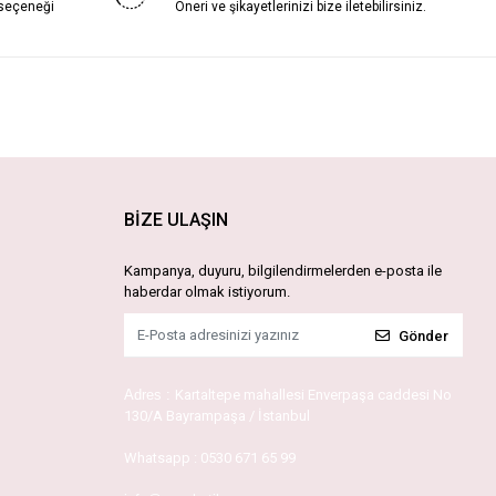
 seçeneği
Öneri ve şikayetlerinizi bize iletebilirsiniz.
BİZE ULAŞIN
Kampanya, duyuru, bilgilendirmelerden e-posta ile
haberdar olmak istiyorum.
Gönder
Adres :
Kartaltepe mahallesi Enverpaşa caddesi No
130/A Bayrampaşa / İstanbul
Whatsapp :
0530 671 65 99