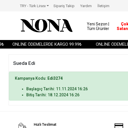
TRY - Türk Lirası
Sipariş Takip
Yardım
İletişim
Yeni Sezon |
Ço
Tüm Ürünler
Satan
₺
ONLİNE ÖDEMELERDE KARGO 99.99₺
ONLİNE ÖDEMELE
Sueda Edi
Kampanya Kodu:
Edi3274
Başlagıç Tarihi: 11.11.2024 16:26
Bitiş Tarihi: 18.12.2024 16:26
Hızlı Teslimat