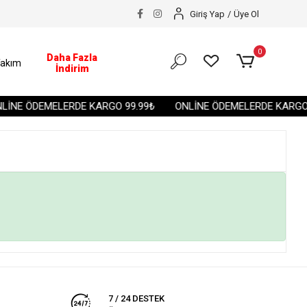
Giriş Yap
/
Üye Ol
0
Daha Fazla
akım
İndirim
İNE ÖDEMELERDE KARGO 99.99₺
ONLİNE ÖDEMELERDE KARGO 
7 / 24 DESTEK