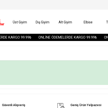
k
Üst Giyim
Dış Giyim
Alt Giyim
Elbise
T
lar
RDE KARGO 99.99₺
ONLİNE ÖDEMELERDE KARGO 99.99₺
ONL
Güvenli Alışveriş
Geniş Ürün Yelpazesi