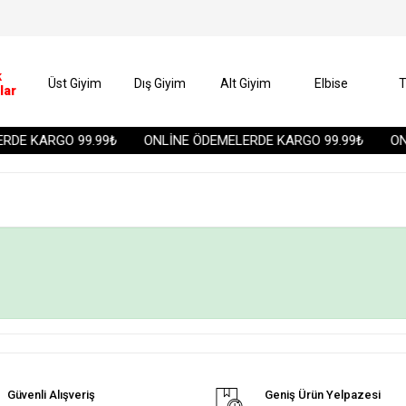
k
Üst Giyim
Dış Giyim
Alt Giyim
Elbise
T
lar
DE KARGO 99.99₺
ONLİNE ÖDEMELERDE KARGO 99.99₺
ONL
Güvenli Alışveriş
Geniş Ürün Yelpazesi