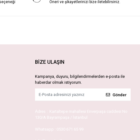
 seçeneği
Öneri ve şikayetlerinizi bize iletebilirsiniz.
BİZE ULAŞIN
Kampanya, duyuru, bilgilendirmelerden e-posta ile
haberdar olmak istiyorum.
Gönder
Adres :
Kartaltepe mahallesi Enverpaşa caddesi No
130/A Bayrampaşa / İstanbul
Whatsapp :
0530 671 65 99