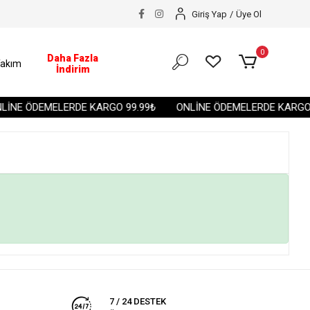
Giriş Yap
/
Üye Ol
0
Daha Fazla
akım
İndirim
İNE ÖDEMELERDE KARGO 99.99₺
ONLİNE ÖDEMELERDE KARGO 
7 / 24 DESTEK