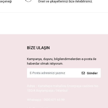
 seçeneği
Öneri ve şikayetlerinizi bize iletebilirsiniz.
BİZE ULAŞIN
Kampanya, duyuru, bilgilendirmelerden e-posta ile
haberdar olmak istiyorum.
Gönder
Adres :
Kartaltepe mahallesi Enverpaşa caddesi No
130/A Bayrampaşa / İstanbul
Whatsapp :
0530 671 65 99