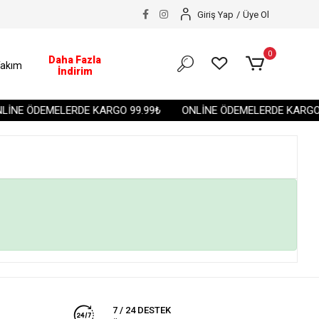
Giriş Yap
/
Üye Ol
0
Daha Fazla
akım
İndirim
İNE ÖDEMELERDE KARGO 99.99₺
ONLİNE ÖDEMELERDE KARGO 
7 / 24 DESTEK