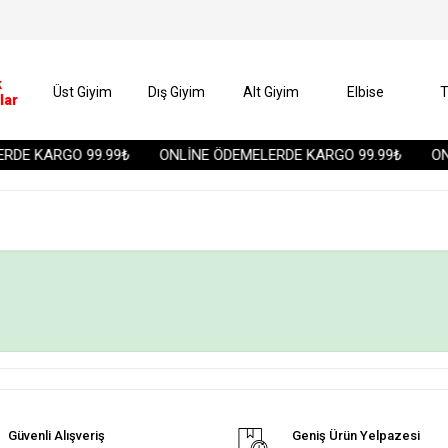
k
Üst Giyim
Dış Giyim
Alt Giyim
Elbise
T
lar
RDE KARGO 99.99₺
ONLİNE ÖDEMELERDE KARGO 99.99₺
ONL
Güvenli Alışveriş
Geniş Ürün Yelpazesi