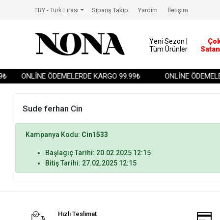
TRY - Türk Lirası
Sipariş Takip
Yardım
İletişim
Yeni Sezon |
Ço
Tüm Ürünler
Satan
₺
ONLİNE ÖDEMELERDE KARGO 99.99₺
ONLİNE ÖDEMELE
Sude ferhan Cin
Kampanya Kodu:
Cin1533
Başlagıç Tarihi: 20.02.2025 12:15
Bitiş Tarihi: 27.02.2025 12:15
Hızlı Teslimat