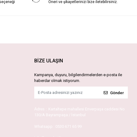
 seçeneği
Öneri ve şikayetlerinizi bize iletebilirsiniz.
BİZE ULAŞIN
Kampanya, duyuru, bilgilendirmelerden e-posta ile
haberdar olmak istiyorum.
Gönder
Adres :
Kartaltepe mahallesi Enverpaşa caddesi No
130/A Bayrampaşa / İstanbul
Whatsapp :
0530 671 65 99