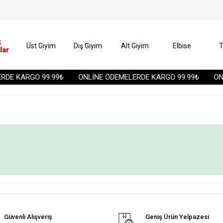
k
Üst Giyim
Dış Giyim
Alt Giyim
Elbise
T
lar
DE KARGO 99.99₺
ONLİNE ÖDEMELERDE KARGO 99.99₺
ONL
Güvenli Alışveriş
Geniş Ürün Yelpazesi