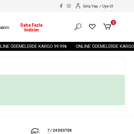
Giriş Yap
/
Üye Ol
0
Daha Fazla
akım
İndirim
İNE ÖDEMELERDE KARGO 99.99₺
ONLİNE ÖDEMELERDE KARGO 9
7 / 24 DESTEK