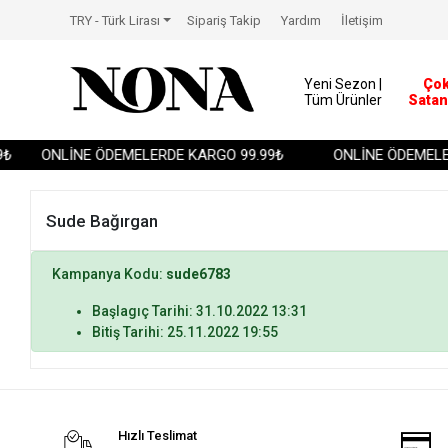
TRY - Türk Lirası
Sipariş Takip
Yardım
İletişim
Yeni Sezon |
Ço
Tüm Ürünler
Satan
₺
ONLİNE ÖDEMELERDE KARGO 99.99₺
ONLİNE ÖDEMELER
Sude Bağırgan
Kampanya Kodu:
sude6783
Başlagıç Tarihi: 31.10.2022 13:31
Bitiş Tarihi: 25.11.2022 19:55
Hızlı Teslimat