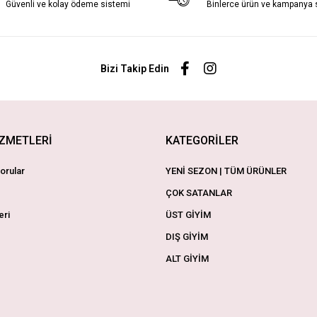
Güvenli ve kolay ödeme sistemi
Binlerce ürün ve kampanya
Bizi Takip Edin
İZMETLERİ
KATEGORİLER
orular
YENİ SEZON | TÜM ÜRÜNLER
ÇOK SATANLAR
eri
ÜST GİYİM
DIŞ GİYİM
ALT GİYİM