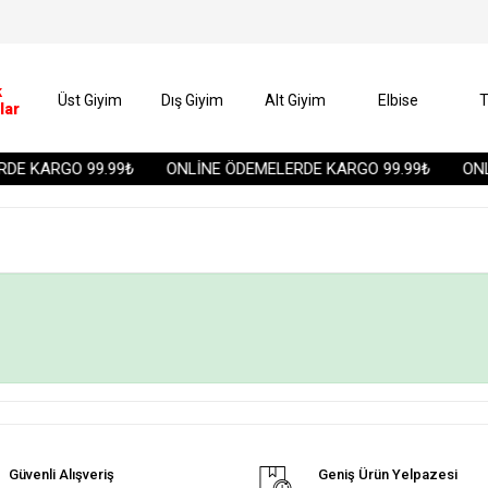
k
Üst Giyim
Dış Giyim
Alt Giyim
Elbise
T
lar
DE KARGO 99.99₺
ONLİNE ÖDEMELERDE KARGO 99.99₺
ONL
Güvenli Alışveriş
Geniş Ürün Yelpazesi