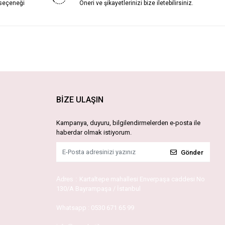
 seçeneği
Öneri ve şikayetlerinizi bize iletebilirsiniz.
BİZE ULAŞIN
Kampanya, duyuru, bilgilendirmelerden e-posta ile
haberdar olmak istiyorum.
Gönder
Adres :
Kartaltepe mahallesi Enverpaşa caddesi No
130/A Bayrampaşa / İstanbul
Whatsapp :
0530 671 65 99