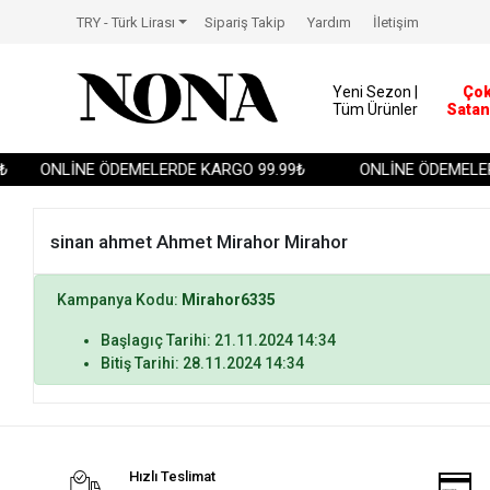
TRY - Türk Lirası
Sipariş Takip
Yardım
İletişim
Yeni Sezon |
Ço
Tüm Ürünler
Satan
ONLİNE ÖDEMELERDE KARGO 99.99₺
ONLİNE ÖDEMELER
sinan ahmet Ahmet Mirahor Mirahor
Kampanya Kodu:
Mirahor6335
Başlagıç Tarihi: 21.11.2024 14:34
Bitiş Tarihi: 28.11.2024 14:34
Hızlı Teslimat