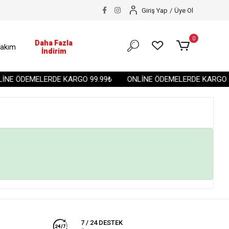
Giriş Yap
/
Üye Ol
0
Daha Fazla
akım
İndirim
İNE ÖDEMELERDE KARGO 99.99₺
ONLİNE ÖDEMELERDE KARGO 9
7 / 24 DESTEK