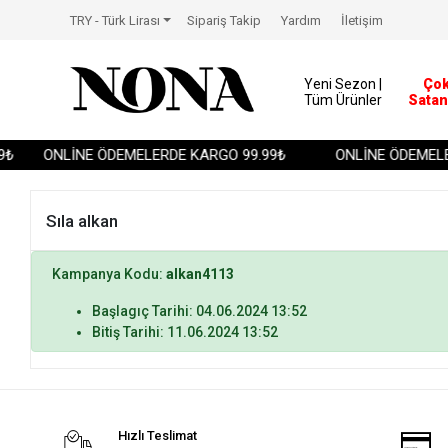
TRY - Türk Lirası
Sipariş Takip
Yardım
İletişim
Yeni Sezon |
Ço
Tüm Ürünler
Satan
₺
ONLİNE ÖDEMELERDE KARGO 99.99₺
ONLİNE ÖDEMELE
Sıla alkan
Kampanya Kodu:
alkan4113
Başlagıç Tarihi: 04.06.2024 13:52
Bitiş Tarihi: 11.06.2024 13:52
Hızlı Teslimat