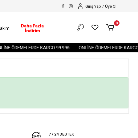
Giriş Yap
/
Üye Ol
0
Daha Fazla
akım
İndirim
İNE ÖDEMELERDE KARGO 99.99₺
ONLİNE ÖDEMELERDE KARGO 
7 / 24 DESTEK