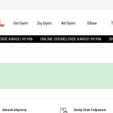
k
Üst Giyim
Dış Giyim
Alt Giyim
Elbise
T
lar
RDE KARGO 99.99₺
ONLİNE ÖDEMELERDE KARGO 99.99₺
ONL
Güvenli Alışveriş
Geniş Ürün Yelpazesi