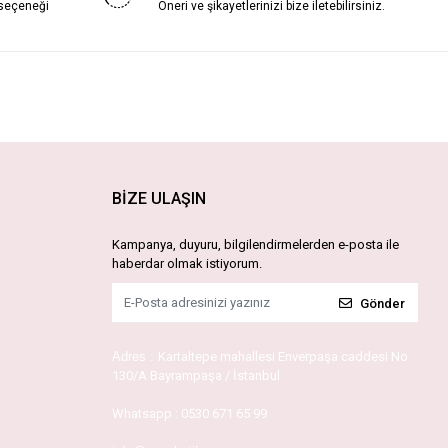
 seçeneği
Öneri ve şikayetlerinizi bize iletebilirsiniz.
BİZE ULAŞIN
Kampanya, duyuru, bilgilendirmelerden e-posta ile
haberdar olmak istiyorum.
Gönder
Adres :
Kartaltepe mahallesi Enverpaşa caddesi No
130/A Bayrampaşa / İstanbul
Whatsapp :
0530 671 65 99