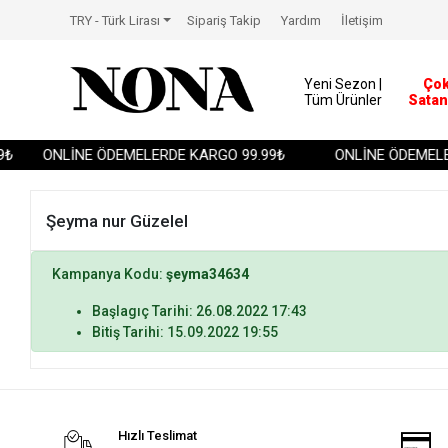
TRY - Türk Lirası
Sipariş Takip
Yardım
İletişim
Yeni Sezon |
Ço
Tüm Ürünler
Satan
₺
ONLİNE ÖDEMELERDE KARGO 99.99₺
ONLİNE ÖDEMELER
Şeyma nur Güzelel
Kampanya Kodu:
şeyma34634
Başlagıç Tarihi: 26.08.2022 17:43
Bitiş Tarihi: 15.09.2022 19:55
Hızlı Teslimat