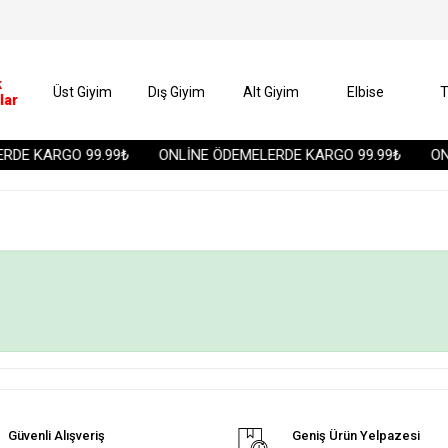
k
Üst Giyim
Dış Giyim
Alt Giyim
Elbise
T
lar
DE KARGO 99.99₺
ONLİNE ÖDEMELERDE KARGO 99.99₺
ONL
Güvenli Alışveriş
Geniş Ürün Yelpazesi