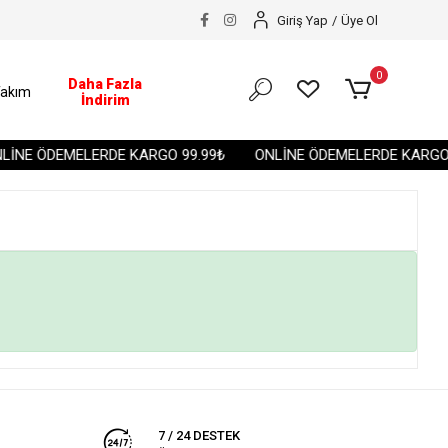
Giriş Yap
/
Üye Ol
0
Daha Fazla
akım
İndirim
İNE ÖDEMELERDE KARGO 99.99₺
ONLİNE ÖDEMELERDE KARGO 
7 / 24 DESTEK