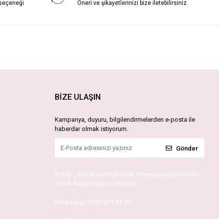
 seçeneği
Öneri ve şikayetlerinizi bize iletebilirsiniz.
BİZE ULAŞIN
Kampanya, duyuru, bilgilendirmelerden e-posta ile
haberdar olmak istiyorum.
Gönder
Adres :
Kartaltepe mahallesi Enverpaşa caddesi No
130/A Bayrampaşa / İstanbul
Whatsapp :
0530 671 65 99