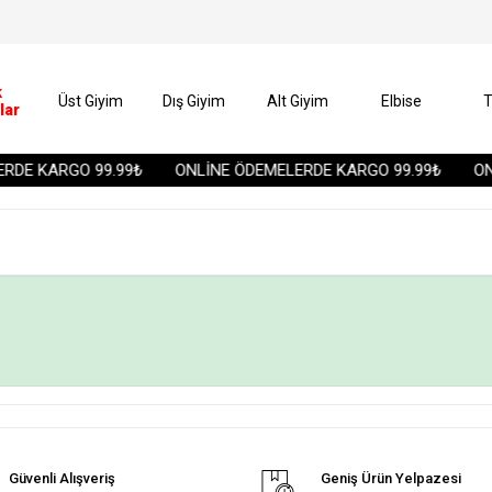
k
Üst Giyim
Dış Giyim
Alt Giyim
Elbise
T
lar
RDE KARGO 99.99₺
ONLİNE ÖDEMELERDE KARGO 99.99₺
ONL
Güvenli Alışveriş
Geniş Ürün Yelpazesi