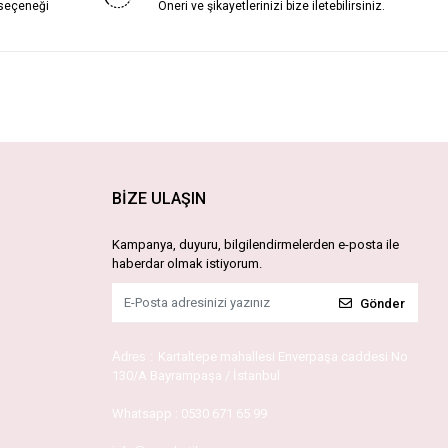
 seçeneği
Öneri ve şikayetlerinizi bize iletebilirsiniz.
BİZE ULAŞIN
Kampanya, duyuru, bilgilendirmelerden e-posta ile
haberdar olmak istiyorum.
Gönder
Adres :
Kartaltepe mahallesi Enverpaşa caddesi No
130/A Bayrampaşa / İstanbul
Whatsapp :
0530 671 65 99