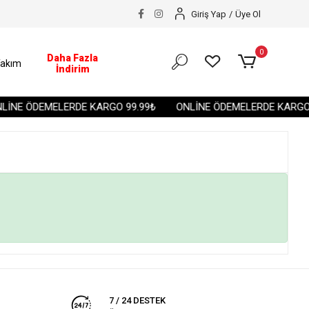
Giriş Yap
/
Üye Ol
0
Daha Fazla
akım
İndirim
İNE ÖDEMELERDE KARGO 99.99₺
ONLİNE ÖDEMELERDE KARGO 
7 / 24 DESTEK