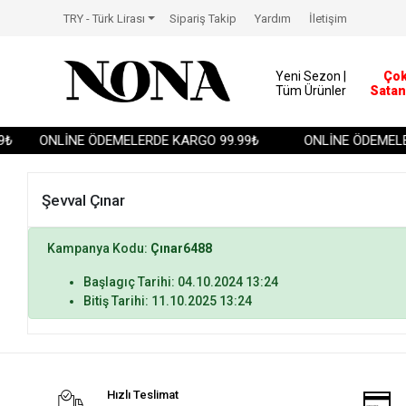
TRY - Türk Lirası
Sipariş Takip
Yardım
İletişim
Yeni Sezon |
Ço
Tüm Ürünler
Satan
₺
ONLİNE ÖDEMELERDE KARGO 99.99₺
ONLİNE ÖDEMELE
Şevval Çınar
Kampanya Kodu:
Çınar6488
Başlagıç Tarihi: 04.10.2024 13:24
Bitiş Tarihi: 11.10.2025 13:24
Hızlı Teslimat