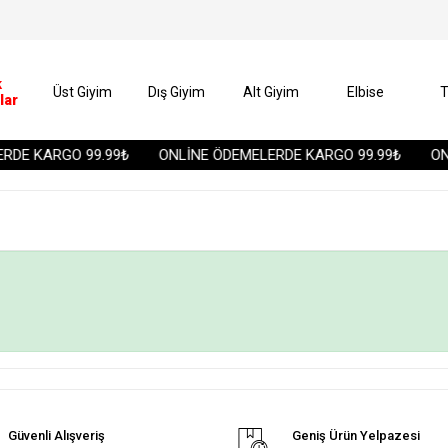
k
Üst Giyim
Dış Giyim
Alt Giyim
Elbise
T
lar
DE KARGO 99.99₺
ONLİNE ÖDEMELERDE KARGO 99.99₺
ONL
Güvenli Alışveriş
Geniş Ürün Yelpazesi