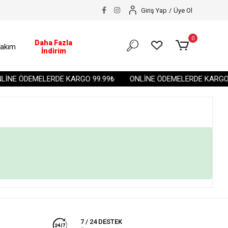
Giriş Yap
/
Üye Ol
0
Daha Fazla
akım
İndirim
İNE ÖDEMELERDE KARGO 99.99₺
ONLİNE ÖDEMELERDE KARGO 
7 / 24 DESTEK