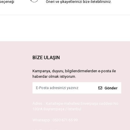
 seçeneği
Öneri ve şikayetlerinizi bize iletebilirsiniz.
BİZE ULAŞIN
Kampanya, duyuru, bilgilendirmelerden e-posta ile
haberdar olmak istiyorum.
Gönder
Adres :
Kartaltepe mahallesi Enverpaşa caddesi No
130/A Bayrampaşa / İstanbul
Whatsapp :
0530 671 65 99