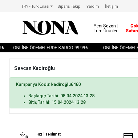
TRY - Türk Lirası
Sipariş Takip
Yardım
İletişim
Yeni Sezon |
Ço
Tüm Ürünler
Satan
₺
ONLİNE ÖDEMELERDE KARGO 99.99₺
ONLİNE ÖDEMELER
Sevcan Kadiroğlu
Kampanya Kodu:
kadiroğlu6460
Başlagıç Tarihi: 08.04.2024 13:28
Bitiş Tarihi: 15.04.2024 13:28
Hızlı Teslimat