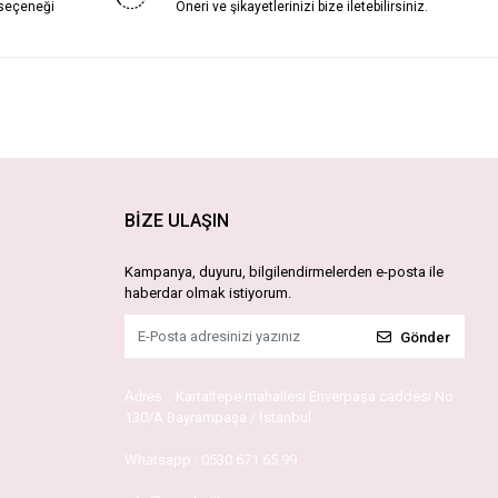
 seçeneği
Öneri ve şikayetlerinizi bize iletebilirsiniz.
BİZE ULAŞIN
Kampanya, duyuru, bilgilendirmelerden e-posta ile
haberdar olmak istiyorum.
Gönder
Adres :
Kartaltepe mahallesi Enverpaşa caddesi No
130/A Bayrampaşa / İstanbul
Whatsapp :
0530 671 65 99