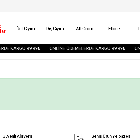
k
Üst Giyim
Dış Giyim
Alt Giyim
Elbise
T
lar
DE KARGO 99.99₺
ONLİNE ÖDEMELERDE KARGO 99.99₺
ONL
Güvenli Alışveriş
Geniş Ürün Yelpazesi