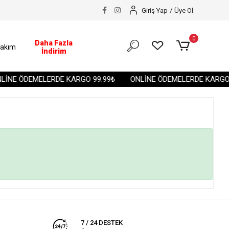
Giriş Yap
/
Üye Ol
0
Daha Fazla
akım
İndirim
İNE ÖDEMELERDE KARGO 99.99₺
ONLİNE ÖDEMELERDE KARGO 
7 / 24 DESTEK