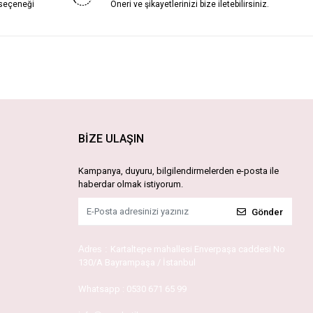
 seçeneği
Öneri ve şikayetlerinizi bize iletebilirsiniz.
BİZE ULAŞIN
Kampanya, duyuru, bilgilendirmelerden e-posta ile
haberdar olmak istiyorum.
Gönder
Adres :
Kartaltepe mahallesi Enverpaşa caddesi No
130/A Bayrampaşa / İstanbul
Whatsapp :
0530 671 65 99