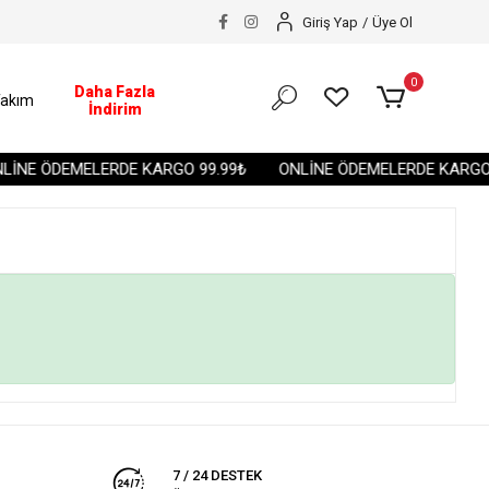
Giriş Yap
/
Üye Ol
0
Daha Fazla
akım
İndirim
İNE ÖDEMELERDE KARGO 99.99₺
ONLİNE ÖDEMELERDE KARGO 
7 / 24 DESTEK