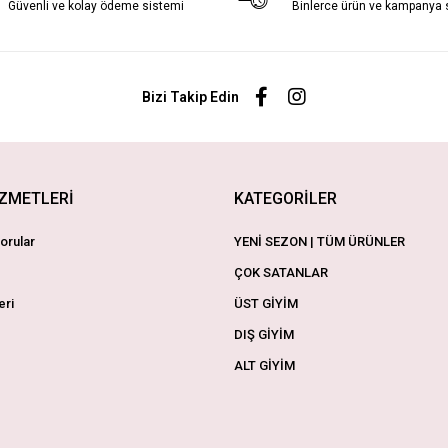
Güvenli ve kolay ödeme sistemi
Binlerce ürün ve kampanya
Bizi Takip Edin
İZMETLERİ
KATEGORİLER
orular
YENİ SEZON | TÜM ÜRÜNLER
ÇOK SATANLAR
eri
ÜST GİYİM
DIŞ GİYİM
ALT GİYİM