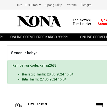
TRY - Türk Lirası
Sipariş Takip
Yardım
İletişim
Yeni Sezon |
Ço
Tüm Ürünler
Satan
₺
ONLİNE ÖDEMELERDE KARGO 99.99₺
ONLİNE ÖDEMELE
Senanur kahya
Kampanya Kodu:
kahya2633
Başlagıç Tarihi: 20.06.2024 15:04
Bitiş Tarihi: 27.06.2024 15:04
Hızlı Teslimat