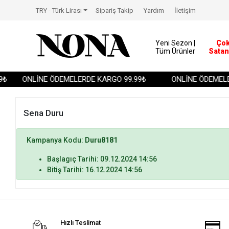
TRY - Türk Lirası
Sipariş Takip
Yardım
İletişim
Yeni Sezon |
Ço
Tüm Ürünler
Satan
₺
ONLİNE ÖDEMELERDE KARGO 99.99₺
ONLİNE ÖDEMELE
Sena Duru
Kampanya Kodu:
Duru8181
Başlagıç Tarihi: 09.12.2024 14:56
Bitiş Tarihi: 16.12.2024 14:56
Hızlı Teslimat