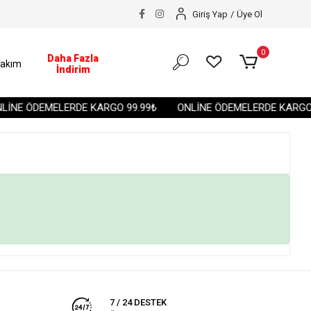
Giriş Yap
/
Üye Ol
0
Daha Fazla
akım
İndirim
İNE ÖDEMELERDE KARGO 99.99₺
ONLİNE ÖDEMELERDE KARGO 
7 / 24 DESTEK