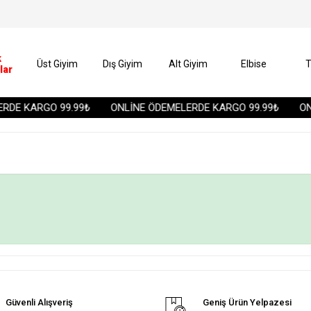
k
Üst Giyim
Dış Giyim
Alt Giyim
Elbise
T
lar
RDE KARGO 99.99₺
ONLİNE ÖDEMELERDE KARGO 99.99₺
ONL
Güvenli Alışveriş
Geniş Ürün Yelpazesi