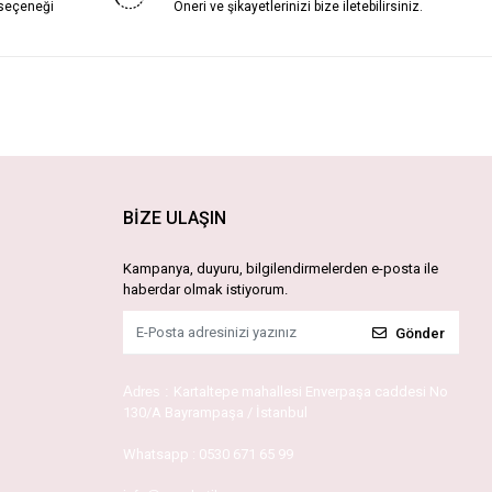
 seçeneği
Öneri ve şikayetlerinizi bize iletebilirsiniz.
BİZE ULAŞIN
Kampanya, duyuru, bilgilendirmelerden e-posta ile
haberdar olmak istiyorum.
Gönder
Adres :
Kartaltepe mahallesi Enverpaşa caddesi No
130/A Bayrampaşa / İstanbul
Whatsapp :
0530 671 65 99