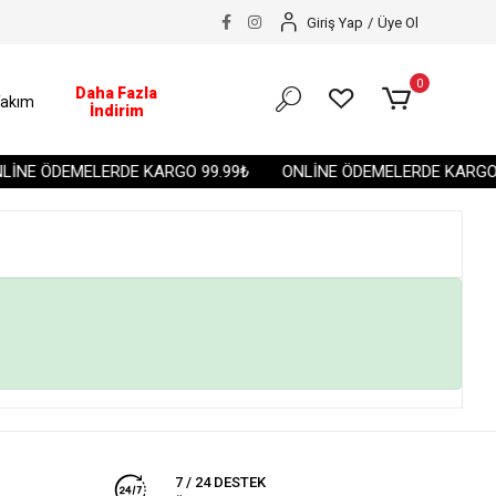
Giriş Yap
/
Üye Ol
0
Daha Fazla
akım
İndirim
İNE ÖDEMELERDE KARGO 99.99₺
ONLİNE ÖDEMELERDE KARGO 
7 / 24 DESTEK