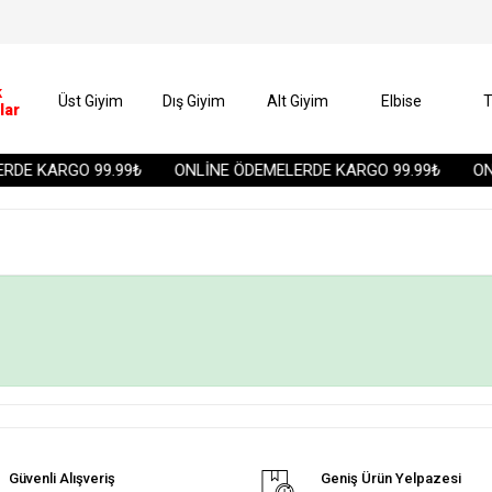
k
Üst Giyim
Dış Giyim
Alt Giyim
Elbise
T
lar
DE KARGO 99.99₺
ONLİNE ÖDEMELERDE KARGO 99.99₺
ONL
Güvenli Alışveriş
Geniş Ürün Yelpazesi