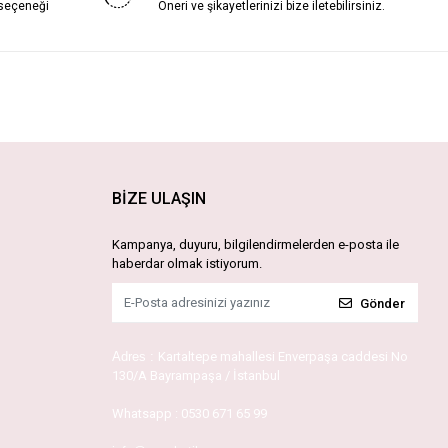
 seçeneği
Öneri ve şikayetlerinizi bize iletebilirsiniz.
BİZE ULAŞIN
Kampanya, duyuru, bilgilendirmelerden e-posta ile
haberdar olmak istiyorum.
Gönder
Adres :
Kartaltepe mahallesi Enverpaşa caddesi No
130/A Bayrampaşa / İstanbul
Whatsapp :
0530 671 65 99