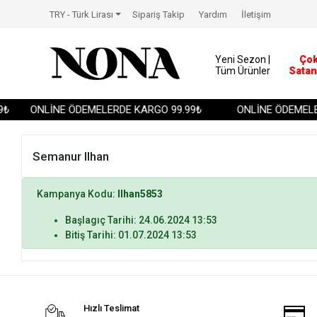
TRY - Türk Lirası
Sipariş Takip
Yardım
İletişim
Yeni Sezon |
Ço
Tüm Ürünler
Satan
₺
ONLİNE ÖDEMELERDE KARGO 99.99₺
ONLİNE ÖDEMELER
Semanur Ilhan
Kampanya Kodu:
Ilhan5853
Başlagıç Tarihi: 24.06.2024 13:53
Bitiş Tarihi: 01.07.2024 13:53
Hızlı Teslimat