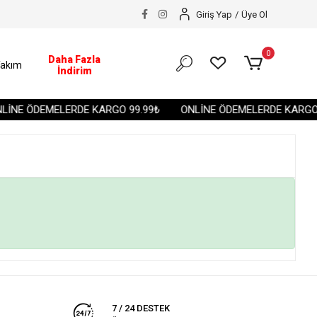
Giriş Yap
/
Üye Ol
0
Daha Fazla
akım
İndirim
İNE ÖDEMELERDE KARGO 99.99₺
ONLİNE ÖDEMELERDE KARGO 
7 / 24 DESTEK