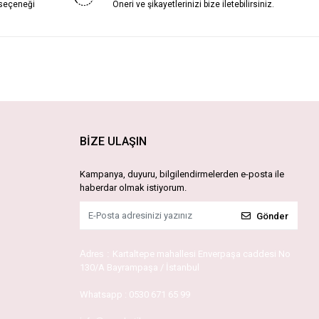
 seçeneği
Öneri ve şikayetlerinizi bize iletebilirsiniz.
BİZE ULAŞIN
Kampanya, duyuru, bilgilendirmelerden e-posta ile
haberdar olmak istiyorum.
Gönder
Adres :
Kartaltepe mahallesi Enverpaşa caddesi No
130/A Bayrampaşa / İstanbul
Whatsapp :
0530 671 65 99