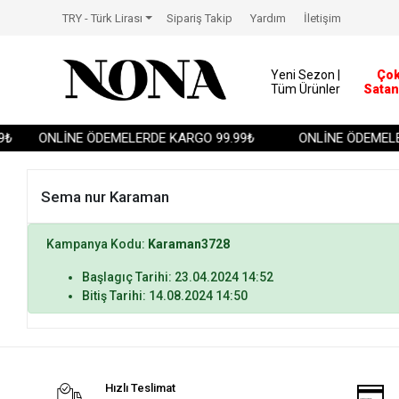
TRY - Türk Lirası
Sipariş Takip
Yardım
İletişim
Yeni Sezon |
Ço
Tüm Ürünler
Satan
₺
ONLİNE ÖDEMELERDE KARGO 99.99₺
ONLİNE ÖDEMELE
Sema nur Karaman
Kampanya Kodu:
Karaman3728
Başlagıç Tarihi: 23.04.2024 14:52
Bitiş Tarihi: 14.08.2024 14:50
Hızlı Teslimat