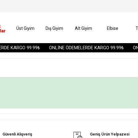
k
Üst Giyim
Dış Giyim
Alt Giyim
Elbise
T
lar
RDE KARGO 99.99₺
ONLİNE ÖDEMELERDE KARGO 99.99₺
ONL
Güvenli Alışveriş
Geniş Ürün Yelpazesi