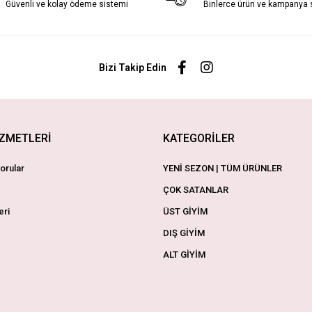
Güvenli ve kolay ödeme sistemi
Binlerce ürün ve kampanya
Bizi Takip Edin
İZMETLERİ
KATEGORİLER
orular
YENİ SEZON | TÜM ÜRÜNLER
ÇOK SATANLAR
eri
ÜST GİYİM
DIŞ GİYİM
ALT GİYİM