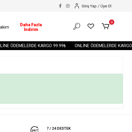
Giriş Yap
/
Üye Ol
0
Daha Fazla
akım
İndirim
İNE ÖDEMELERDE KARGO 99.99₺
ONLİNE ÖDEMELERDE KARGO 9
7 / 24 DESTEK