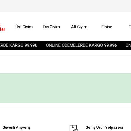
k
Üst Giyim
Dış Giyim
Alt Giyim
Elbise
T
lar
DE KARGO 99.99₺
ONLİNE ÖDEMELERDE KARGO 99.99₺
ONL
Güvenli Alışveriş
Geniş Ürün Yelpazesi