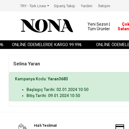
TRY - Türk Lirası
Sipariş Takip
Yardım
İletişim
Yeni Sezon |
Ço
Tüm Ürünler
Satan
₺
ONLİNE ÖDEMELERDE KARGO 99.99₺
ONLİNE ÖDEMELER
Selina Yaran
Kampanya Kodu:
Yaran3683
Başlagıç Tarihi: 02.01.2024 10:50
Bitiş Tarihi: 09.01.2024 10:50
Hızlı Teslimat