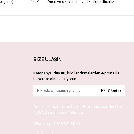
 seçeneği
Öneri ve şikayetlerinizi bize iletebilirsiniz.
BİZE ULAŞIN
Kampanya, duyuru, bilgilendirmelerden e-posta ile
haberdar olmak istiyorum.
Gönder
Adres :
Kartaltepe mahallesi Enverpaşa caddesi No
130/A Bayrampaşa / İstanbul
Whatsapp :
0530 671 65 99