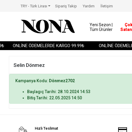
TRY - Türk Lirası
Sipariş Takip
Yardım
İletişim
Yeni Sezon |
Ço
Tüm Ürünler
Satan
₺
ONLİNE ÖDEMELERDE KARGO 99.99₺
ONLİNE ÖDEMELE
Selin Dönmez
Kampanya Kodu:
Dönmez2702
Başlagıç Tarihi: 28.10.2024 14:53
Bitiş Tarihi: 22.05.2025 14:50
Hızlı Teslimat