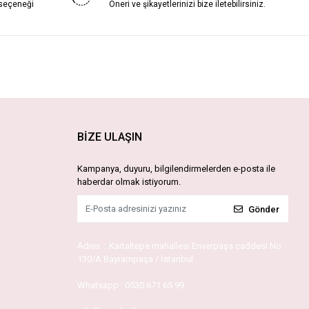
 seçeneği
Öneri ve şikayetlerinizi bize iletebilirsiniz.
BİZE ULAŞIN
Kampanya, duyuru, bilgilendirmelerden e-posta ile
haberdar olmak istiyorum.
Gönder
Adres :
Kartaltepe mahallesi Enverpaşa caddesi No
130/A Bayrampaşa / İstanbul
Whatsapp :
0530 671 65 99