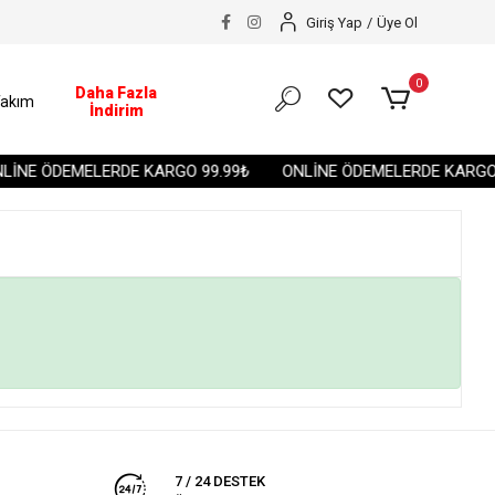
Giriş Yap
/
Üye Ol
0
Daha Fazla
akım
İndirim
LİNE ÖDEMELERDE KARGO 99.99₺
ONLİNE ÖDEMELERDE KARGO 
7 / 24 DESTEK