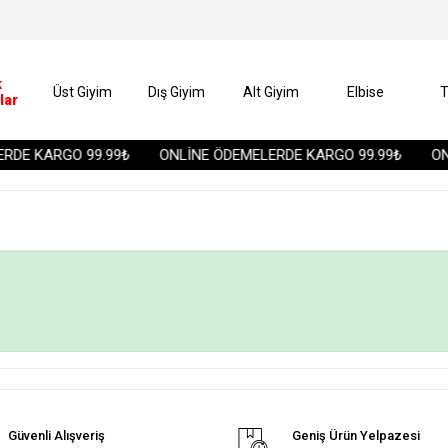
k
Üst Giyim
Dış Giyim
Alt Giyim
Elbise
T
lar
RDE KARGO 99.99₺
ONLİNE ÖDEMELERDE KARGO 99.99₺
ON
Güvenli Alışveriş
Geniş Ürün Yelpazesi