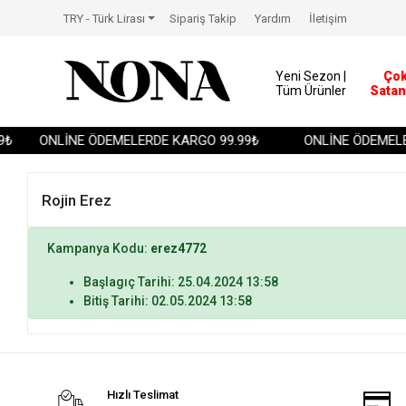
TRY - Türk Lirası
Sipariş Takip
Yardım
İletişim
Yeni Sezon |
Ço
Tüm Ürünler
Satan
₺
ONLİNE ÖDEMELERDE KARGO 99.99₺
ONLİNE ÖDEMELE
Rojin Erez
Kampanya Kodu:
erez4772
Başlagıç Tarihi: 25.04.2024 13:58
Bitiş Tarihi: 02.05.2024 13:58
Hızlı Teslimat