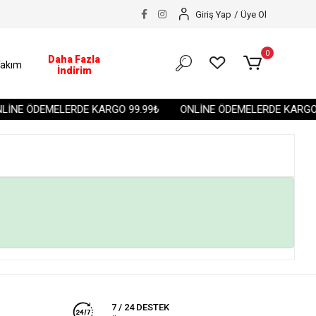
Giriş Yap
/
Üye Ol
0
Daha Fazla
akım
İndirim
İNE ÖDEMELERDE KARGO 99.99₺
ONLİNE ÖDEMELERDE KARGO 
7 / 24 DESTEK