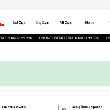
k
Üst Giyim
Dış Giyim
Alt Giyim
Elbise
T
lar
RDE KARGO 99.99₺
ONLİNE ÖDEMELERDE KARGO 99.99₺
ONL
Güvenli Alışveriş
Geniş Ürün Yelpazesi