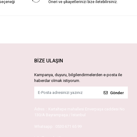
 seçeneği
Öneri ve şikayetlerinizi bize iletebilirsiniz.
BİZE ULAŞIN
Kampanya, duyuru, bilgilendirmelerden e-posta ile
haberdar olmak istiyorum.
Gönder
Adres :
Kartaltepe mahallesi Enverpaşa caddesi No
130/A Bayrampaşa / İstanbul
Whatsapp :
0530 671 65 99