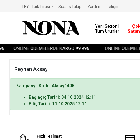
TRY - Türk Lirası
Sipariş Takip
Yardım
İletişim
Yeni Sezon |
Ço
Tüm Ürünler
Satan
₺
ONLİNE ÖDEMELERDE KARGO 99.99₺
ONLİNE ÖDEMELE
Reyhan Aksay
Kampanya Kodu:
Aksay1408
Başlagıç Tarihi: 04.10.2024 12:11
Bitiş Tarihi: 11.10.2025 12:11
Hızlı Teslimat