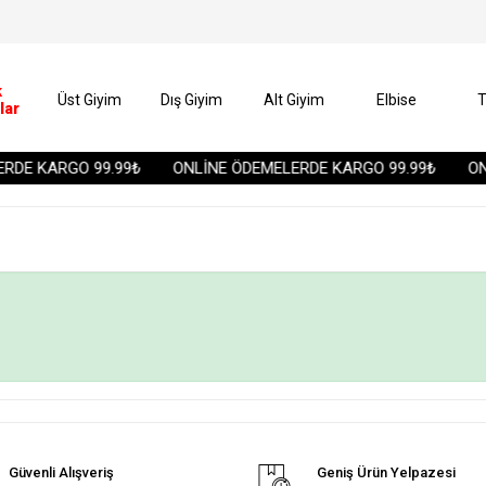
k
Üst Giyim
Dış Giyim
Alt Giyim
Elbise
T
lar
RDE KARGO 99.99₺
ONLİNE ÖDEMELERDE KARGO 99.99₺
ON
Güvenli Alışveriş
Geniş Ürün Yelpazesi