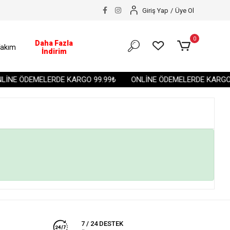
Giriş Yap
/
Üye Ol
0
Daha Fazla
akım
İndirim
LİNE ÖDEMELERDE KARGO 99.99₺
ONLİNE ÖDEMELERDE KARGO 
7 / 24 DESTEK