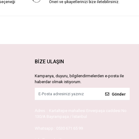
 seçeneği
Öneri ve şikayetlerinizi bize iletebilirsiniz.
BİZE ULAŞIN
Kampanya, duyuru, bilgilendirmelerden e-posta ile
haberdar olmak istiyorum.
Gönder
Adres :
Kartaltepe mahallesi Enverpaşa caddesi No
130/A Bayrampaşa / İstanbul
Whatsapp :
0530 671 65 99