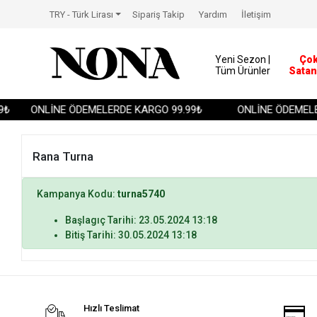
TRY - Türk Lirası
Sipariş Takip
Yardım
İletişim
Yeni Sezon |
Ço
Tüm Ürünler
Satan
₺
ONLİNE ÖDEMELERDE KARGO 99.99₺
ONLİNE ÖDEMELE
Rana Turna
Kampanya Kodu:
turna5740
Başlagıç Tarihi: 23.05.2024 13:18
Bitiş Tarihi: 30.05.2024 13:18
Hızlı Teslimat