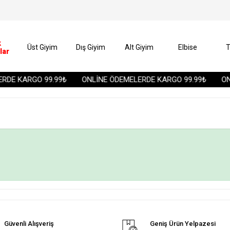
k
Üst Giyim
Dış Giyim
Alt Giyim
Elbise
T
lar
RDE KARGO 99.99₺
ONLİNE ÖDEMELERDE KARGO 99.99₺
ONL
Güvenli Alışveriş
Geniş Ürün Yelpazesi