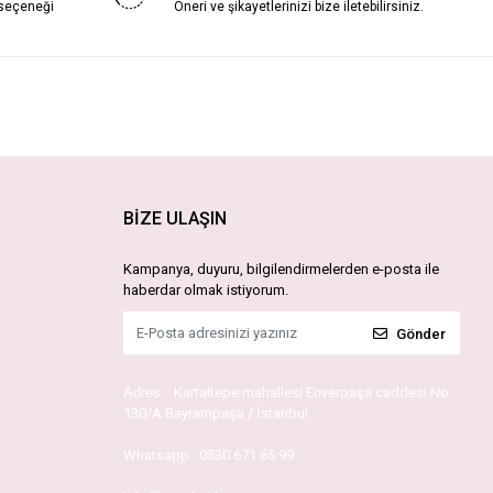
 seçeneği
Öneri ve şikayetlerinizi bize iletebilirsiniz.
BİZE ULAŞIN
Kampanya, duyuru, bilgilendirmelerden e-posta ile
haberdar olmak istiyorum.
Gönder
Adres :
Kartaltepe mahallesi Enverpaşa caddesi No
130/A Bayrampaşa / İstanbul
Whatsapp :
0530 671 65 99