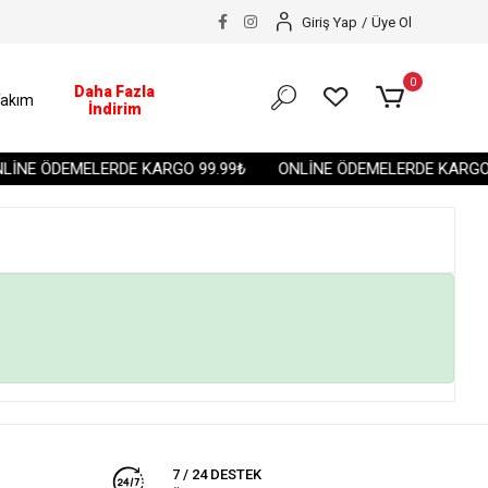
Giriş Yap
/
Üye Ol
0
Daha Fazla
akım
İndirim
İNE ÖDEMELERDE KARGO 99.99₺
ONLİNE ÖDEMELERDE KARGO 
7 / 24 DESTEK