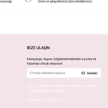
 seçeneği
Öneri ve şikayetlerinizi bize iletebilirsiniz.
BİZE ULAŞIN
Kampanya, duyuru, bilgilendirmelerden e-posta ile
haberdar olmak istiyorum.
Gönder
Adres :
Kartaltepe mahallesi Enverpaşa caddesi No
130/A Bayrampaşa / İstanbul
Whatsapp :
0530 671 65 99