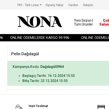
TRY - Türk Lirası
Sipariş Takip
Yardım
İletişim
Yeni Sezon |
Ço
Tüm Ürünler
Satan
₺
ONLİNE ÖDEMELERDE KARGO 99.99₺
ONLİNE ÖDEMELER
Pelin Dağdagül
Kampanya Kodu:
Dağdagül0964
Başlagıç Tarihi: 16.12.2024 15:55
Bitiş Tarihi: 23.12.2024 15:55
Hızlı Teslimat