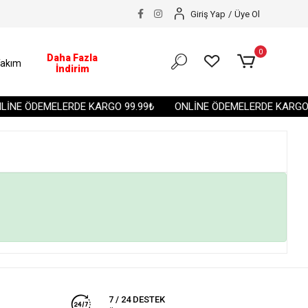
Giriş Yap
/
Üye Ol
0
Daha Fazla
akım
İndirim
İNE ÖDEMELERDE KARGO 99.99₺
ONLİNE ÖDEMELERDE KARGO 9
7 / 24 DESTEK