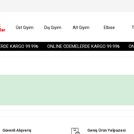
k
Üst Giyim
Dış Giyim
Alt Giyim
Elbise
T
lar
DE KARGO 99.99₺
ONLİNE ÖDEMELERDE KARGO 99.99₺
ONL
Güvenli Alışveriş
Geniş Ürün Yelpazesi