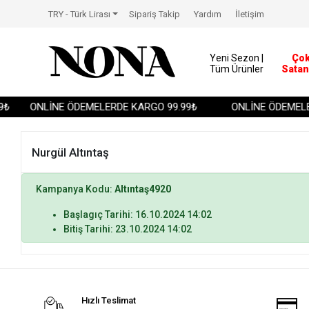
TRY - Türk Lirası
Sipariş Takip
Yardım
İletişim
Yeni Sezon |
Ço
Tüm Ürünler
Satan
₺
ONLİNE ÖDEMELERDE KARGO 99.99₺
ONLİNE ÖDEMELE
Nurgül Altıntaş
Kampanya Kodu:
Altıntaş4920
Başlagıç Tarihi: 16.10.2024 14:02
Bitiş Tarihi: 23.10.2024 14:02
Hızlı Teslimat