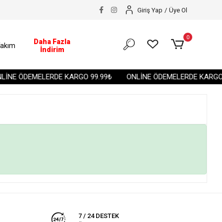
Giriş Yap
/
Üye Ol
0
Daha Fazla
akım
İndirim
İNE ÖDEMELERDE KARGO 99.99₺
ONLİNE ÖDEMELERDE KARGO 
7 / 24 DESTEK