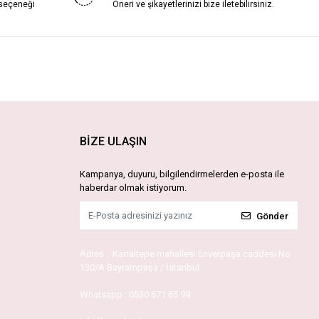
 seçeneği
Öneri ve şikayetlerinizi bize iletebilirsiniz.
BİZE ULAŞIN
Kampanya, duyuru, bilgilendirmelerden e-posta ile
haberdar olmak istiyorum.
Gönder
Adres :
Kartaltepe mahallesi Enverpaşa caddesi No
130/A Bayrampaşa / İstanbul
Whatsapp :
0530 671 65 99