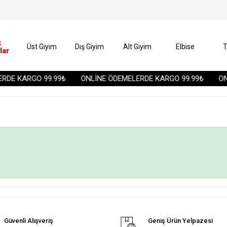
k
Üst Giyim
Dış Giyim
Alt Giyim
Elbise
T
lar
RDE KARGO 99.99₺
ONLİNE ÖDEMELERDE KARGO 99.99₺
ONL
Güvenli Alışveriş
Geniş Ürün Yelpazesi