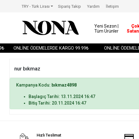
TRY - Türk Lirası
Sipariş Takip
Yardım
İletişim
Yeni Sezon |
Ço
Tüm Ürünler
Satan
₺
ONLİNE ÖDEMELERDE KARGO 99.99₺
ONLİNE ÖDEMELE
nur bıkmaz
Kampanya Kodu:
bıkmaz4898
Başlagıç Tarihi: 13.11.2024 16:47
Bitiş Tarihi: 20.11.2024 16:47
Hızlı Teslimat