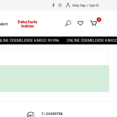
Giriş Yap
/
Üye Ol
0
Daha Fazla
akım
İndirim
İNE ÖDEMELERDE KARGO 99.99₺
ONLİNE ÖDEMELERDE KARGO 
7 / 24 DESTEK