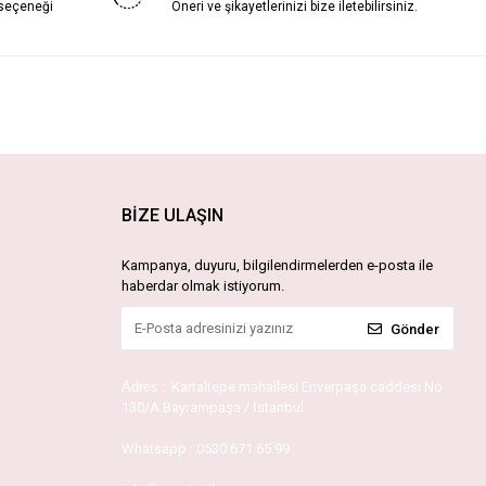
 seçeneği
Öneri ve şikayetlerinizi bize iletebilirsiniz.
BİZE ULAŞIN
Kampanya, duyuru, bilgilendirmelerden e-posta ile
haberdar olmak istiyorum.
Gönder
Adres :
Kartaltepe mahallesi Enverpaşa caddesi No
130/A Bayrampaşa / İstanbul
Whatsapp :
0530 671 65 99