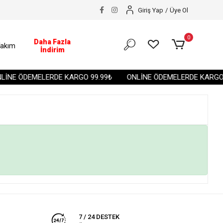
Giriş Yap
/
Üye Ol
0
Daha Fazla
akım
İndirim
İNE ÖDEMELERDE KARGO 99.99₺
ONLİNE ÖDEMELERDE KARGO 
7 / 24 DESTEK