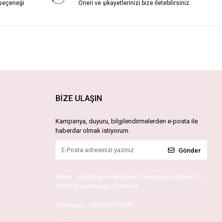
 seçeneği
Öneri ve şikayetlerinizi bize iletebilirsiniz.
BİZE ULAŞIN
Kampanya, duyuru, bilgilendirmelerden e-posta ile
haberdar olmak istiyorum.
Gönder
Adres :
Kartaltepe mahallesi Enverpaşa caddesi No
130/A Bayrampaşa / İstanbul
Whatsapp :
0530 671 65 99