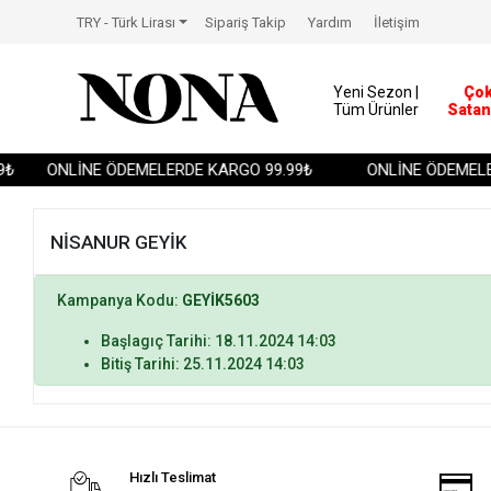
TRY - Türk Lirası
Sipariş Takip
Yardım
İletişim
Yeni Sezon |
Ço
Tüm Ürünler
Satan
₺
ONLİNE ÖDEMELERDE KARGO 99.99₺
ONLİNE ÖDEMELER
NİSANUR GEYİK
Kampanya Kodu:
GEYİK5603
Başlagıç Tarihi: 18.11.2024 14:03
Bitiş Tarihi: 25.11.2024 14:03
Hızlı Teslimat