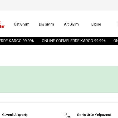
k
Üst Giyim
Dış Giyim
Alt Giyim
Elbise
T
lar
DE KARGO 99.99₺
ONLİNE ÖDEMELERDE KARGO 99.99₺
ONL
Güvenli Alışveriş
Geniş Ürün Yelpazesi