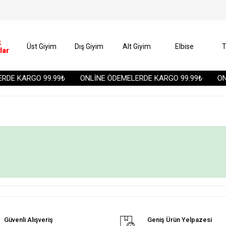
k
Üst Giyim
Dış Giyim
Alt Giyim
Elbise
T
lar
DE KARGO 99.99₺
ONLİNE ÖDEMELERDE KARGO 99.99₺
ONL
Güvenli Alışveriş
Geniş Ürün Yelpazesi