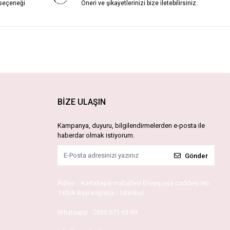
 seçeneği
Öneri ve şikayetlerinizi bize iletebilirsiniz.
BİZE ULAŞIN
Kampanya, duyuru, bilgilendirmelerden e-posta ile
haberdar olmak istiyorum.
Gönder
Adres :
Kartaltepe mahallesi Enverpaşa caddesi No
130/A Bayrampaşa / İstanbul
Whatsapp :
0530 671 65 99