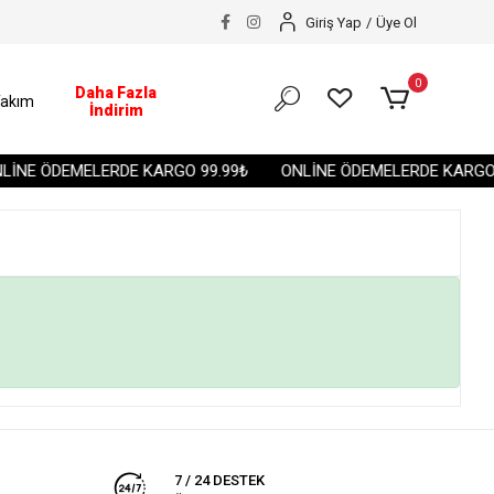
Giriş Yap
/
Üye Ol
0
Daha Fazla
akım
İndirim
İNE ÖDEMELERDE KARGO 99.99₺
ONLİNE ÖDEMELERDE KARGO 
7 / 24 DESTEK