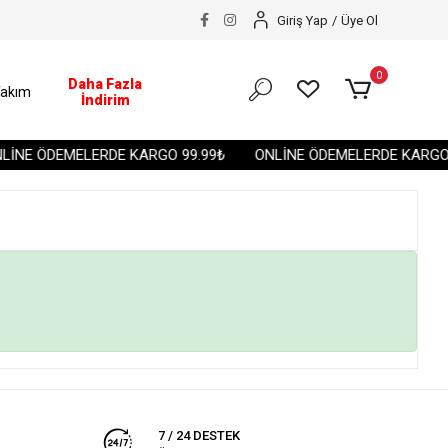
Giriş Yap
/
Üye Ol
0
Daha Fazla
akım
İndirim
İNE ÖDEMELERDE KARGO 99.99₺
ONLİNE ÖDEMELERDE KARGO 
7 / 24 DESTEK