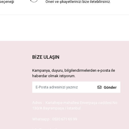
 seçeneği
Öneri ve şikayetlerinizi bize iletebilirsiniz.
BİZE ULAŞIN
Kampanya, duyuru, bilgilendirmelerden e-posta ile
haberdar olmak istiyorum.
Gönder
Adres :
Kartaltepe mahallesi Enverpaşa caddesi No
130/A Bayrampaşa / İstanbul
Whatsapp :
0530 671 65 99