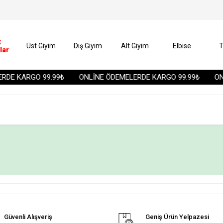
k
Üst Giyim
Dış Giyim
Alt Giyim
Elbise
T
lar
DE KARGO 99.99₺
ONLİNE ÖDEMELERDE KARGO 99.99₺
ONL
Güvenli Alışveriş
Geniş Ürün Yelpazesi