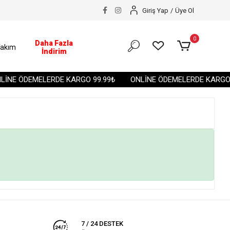
Giriş Yap
/
Üye Ol
0
Daha Fazla
akım
İndirim
İNE ÖDEMELERDE KARGO 99.99₺
ONLİNE ÖDEMELERDE KARGO 9
7 / 24 DESTEK