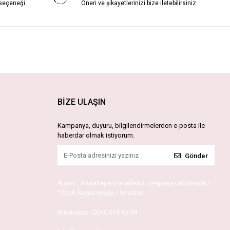
 seçeneği
Öneri ve şikayetlerinizi bize iletebilirsiniz.
BİZE ULAŞIN
Kampanya, duyuru, bilgilendirmelerden e-posta ile
haberdar olmak istiyorum.
Gönder
Adres :
Kartaltepe mahallesi Enverpaşa caddesi No
130/A Bayrampaşa / İstanbul
Whatsapp :
0530 671 65 99