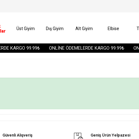
k
Üst Giyim
Dış Giyim
Alt Giyim
Elbise
T
lar
DE KARGO 99.99₺
ONLİNE ÖDEMELERDE KARGO 99.99₺
ONL
Güvenli Alışveriş
Geniş Ürün Yelpazesi