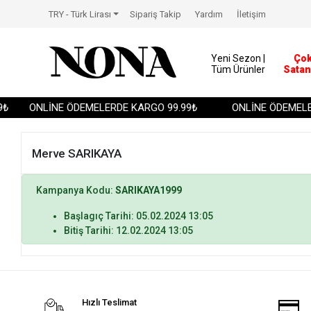
TRY - Türk Lirası
Sipariş Takip
Yardım
İletişim
Yeni Sezon |
Ço
Tüm Ürünler
Satan
₺
ONLİNE ÖDEMELERDE KARGO 99.99₺
ONLİNE ÖDEMELER
Merve SARIKAYA
Kampanya Kodu:
SARIKAYA1999
Başlagıç Tarihi: 05.02.2024 13:05
Bitiş Tarihi: 12.02.2024 13:05
Hızlı Teslimat