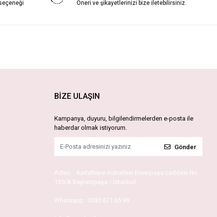
 seçeneği
Öneri ve şikayetlerinizi bize iletebilirsiniz.
BİZE ULAŞIN
Kampanya, duyuru, bilgilendirmelerden e-posta ile
haberdar olmak istiyorum.
Gönder
Adres :
Kartaltepe mahallesi Enverpaşa caddesi No
130/A Bayrampaşa / İstanbul
Whatsapp :
0530 671 65 99