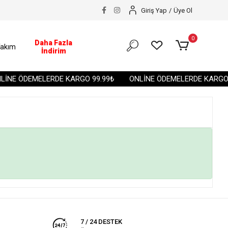
Giriş Yap
/
Üye Ol
0
Daha Fazla
akım
İndirim
İNE ÖDEMELERDE KARGO 99.99₺
ONLİNE ÖDEMELERDE KARGO 9
7 / 24 DESTEK