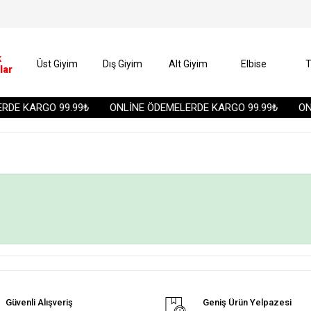
k
Üst Giyim
Dış Giyim
Alt Giyim
Elbise
T
lar
DE KARGO 99.99₺
ONLİNE ÖDEMELERDE KARGO 99.99₺
ONL
Güvenli Alışveriş
Geniş Ürün Yelpazesi