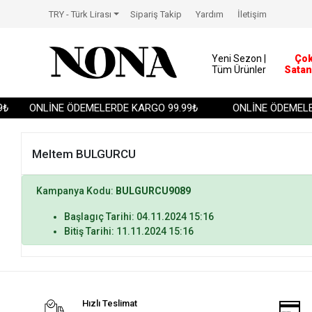
TRY - Türk Lirası
Sipariş Takip
Yardım
İletişim
Yeni Sezon |
Ço
Tüm Ürünler
Satan
₺
ONLİNE ÖDEMELERDE KARGO 99.99₺
ONLİNE ÖDEMELER
Meltem BULGURCU
Kampanya Kodu:
BULGURCU9089
Başlagıç Tarihi: 04.11.2024 15:16
Bitiş Tarihi: 11.11.2024 15:16
Hızlı Teslimat