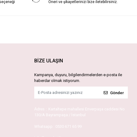
 seçeneği
Öneri ve şikayetlerinizi bize iletebilirsiniz.
BİZE ULAŞIN
Kampanya, duyuru, bilgilendirmelerden e-posta ile
haberdar olmak istiyorum.
Gönder
Adres :
Kartaltepe mahallesi Enverpaşa caddesi No
130/A Bayrampaşa / İstanbul
Whatsapp :
0530 671 65 99