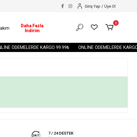
Giriş Yap
/
Üye Ol
0
Daha Fazla
akım
İndirim
LİNE ÖDEMELERDE KARGO 99.99₺
ONLİNE ÖDEMELERDE KARGO 
7 / 24 DESTEK