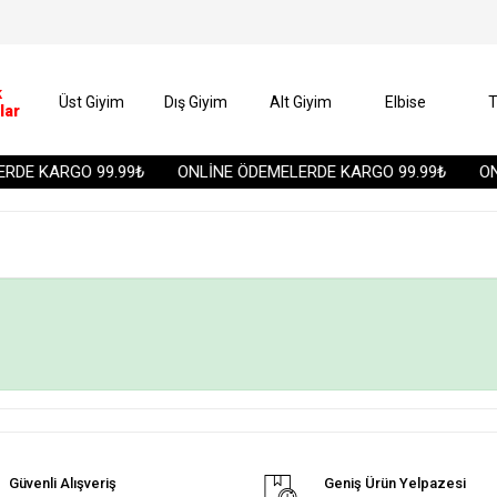
k
Üst Giyim
Dış Giyim
Alt Giyim
Elbise
T
lar
RDE KARGO 99.99₺
ONLİNE ÖDEMELERDE KARGO 99.99₺
ON
Güvenli Alışveriş
Geniş Ürün Yelpazesi