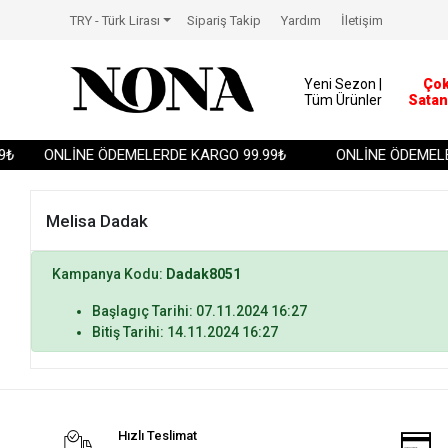
TRY - Türk Lirası
Sipariş Takip
Yardım
İletişim
Yeni Sezon |
Ço
Tüm Ürünler
Satan
₺
ONLİNE ÖDEMELERDE KARGO 99.99₺
ONLİNE ÖDEMELE
Melisa Dadak
Kampanya Kodu:
Dadak8051
Başlagıç Tarihi: 07.11.2024 16:27
Bitiş Tarihi: 14.11.2024 16:27
Hızlı Teslimat