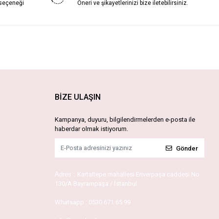
 seçeneği
Öneri ve şikayetlerinizi bize iletebilirsiniz.
BİZE ULAŞIN
Kampanya, duyuru, bilgilendirmelerden e-posta ile
haberdar olmak istiyorum.
Gönder
Adres :
Kartaltepe mahallesi Enverpaşa caddesi No
130/A Bayrampaşa / İstanbul
Whatsapp :
0530 671 65 99