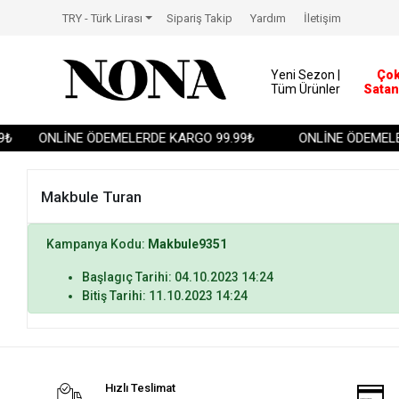
TRY - Türk Lirası
Sipariş Takip
Yardım
İletişim
Yeni Sezon |
Ço
Tüm Ürünler
Satan
₺
ONLİNE ÖDEMELERDE KARGO 99.99₺
ONLİNE ÖDEMELE
Makbule Turan
Kampanya Kodu:
Makbule9351
Başlagıç Tarihi: 04.10.2023 14:24
Bitiş Tarihi: 11.10.2023 14:24
Hızlı Teslimat