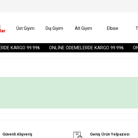
k
Üst Giyim
Dış Giyim
Alt Giyim
Elbise
T
lar
RDE KARGO 99.99₺
ONLİNE ÖDEMELERDE KARGO 99.99₺
ONL
Güvenli Alışveriş
Geniş Ürün Yelpazesi