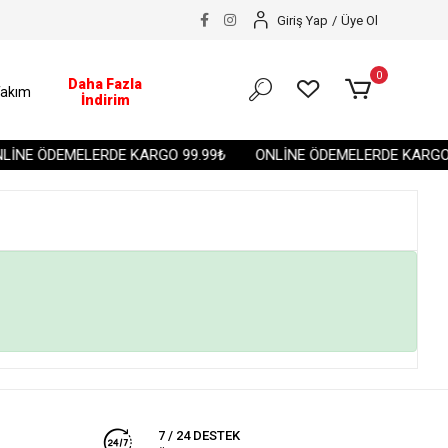
Giriş Yap
/
Üye Ol
0
Daha Fazla
akım
İndirim
İNE ÖDEMELERDE KARGO 99.99₺
ONLİNE ÖDEMELERDE KARGO 
7 / 24 DESTEK