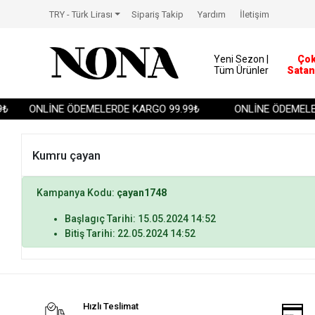
TRY - Türk Lirası
Sipariş Takip
Yardım
İletişim
Yeni Sezon |
Ço
Tüm Ürünler
Satan
₺
ONLİNE ÖDEMELERDE KARGO 99.99₺
ONLİNE ÖDEMELER
Kumru çayan
Kampanya Kodu:
çayan1748
Başlagıç Tarihi: 15.05.2024 14:52
Bitiş Tarihi: 22.05.2024 14:52
Hızlı Teslimat