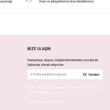
 seçeneği
Öneri ve şikayetlerinizi bize iletebilirsiniz.
BİZE ULAŞIN
Kampanya, duyuru, bilgilendirmelerden e-posta ile
haberdar olmak istiyorum.
Gönder
Adres :
Kartaltepe mahallesi Enverpaşa caddesi No
130/A Bayrampaşa / İstanbul
Whatsapp :
0530 671 65 99