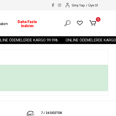
Giriş Yap
/
Üye Ol
0
Daha Fazla
akım
İndirim
İNE ÖDEMELERDE KARGO 99.99₺
ONLİNE ÖDEMELERDE KARGO 
7 / 24 DESTEK