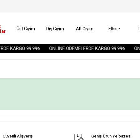
k
Üst Giyim
Dış Giyim
Alt Giyim
Elbise
T
lar
DE KARGO 99.99₺
ONLİNE ÖDEMELERDE KARGO 99.99₺
ONL
Güvenli Alışveriş
Geniş Ürün Yelpazesi