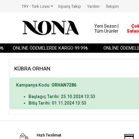
TRY - Türk Lirası
Sipariş Takip
Yardım
İletişim
Yeni Sezon |
Ço
Tüm Ürünler
Satan
₺
ONLİNE ÖDEMELERDE KARGO 99.99₺
ONLİNE ÖDEMELER
KÜBRA ORHAN
Kampanya Kodu:
ORHAN7286
Başlagıç Tarihi: 25.10.2024 13:53
Bitiş Tarihi: 01.11.2024 13:53
Hızlı Teslimat