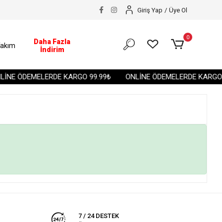
Giriş Yap
/
Üye Ol
0
Daha Fazla
akım
İndirim
İNE ÖDEMELERDE KARGO 99.99₺
ONLİNE ÖDEMELERDE KARGO 9
7 / 24 DESTEK