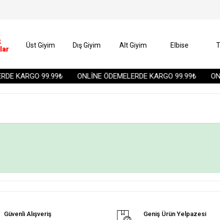
k
Üst Giyim
Dış Giyim
Alt Giyim
Elbise
T
lar
DE KARGO 99.99₺
ONLİNE ÖDEMELERDE KARGO 99.99₺
ONL
Güvenli Alışveriş
Geniş Ürün Yelpazesi