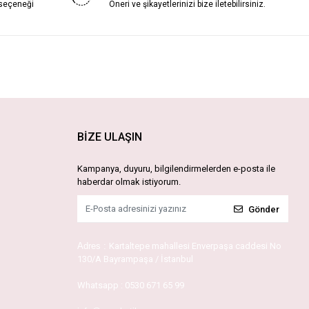
 seçeneği
Öneri ve şikayetlerinizi bize iletebilirsiniz.
BİZE ULAŞIN
Kampanya, duyuru, bilgilendirmelerden e-posta ile
haberdar olmak istiyorum.
Gönder
Adres :
Kartaltepe mahallesi Enverpaşa caddesi No
130/A Bayrampaşa / İstanbul
Whatsapp :
0530 671 65 99