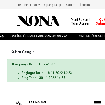
TRY - Türk Lirası
Sipariş Takip
Yardım
İletişim
Yeni Sezon |
Ço
Tüm Ürünler
Satan
₺
ONLİNE ÖDEMELERDE KARGO 99.99₺
ONLİNE ÖDEMELE
Kubra Cengiz
Kampanya Kodu:
kübra3536
Başlagıç Tarihi: 18.11.2022 14:23
Bitiş Tarihi: 30.11.2022 14:55
Hızlı Teslimat