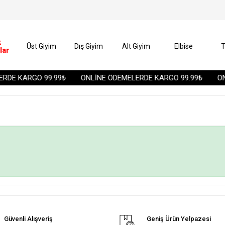
k
Üst Giyim
Dış Giyim
Alt Giyim
Elbise
T
lar
RDE KARGO 99.99₺
ONLİNE ÖDEMELERDE KARGO 99.99₺
ON
Güvenli Alışveriş
Geniş Ürün Yelpazesi