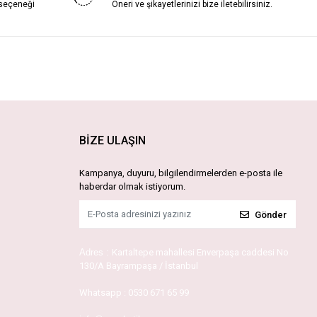
 seçeneği
Öneri ve şikayetlerinizi bize iletebilirsiniz.
BİZE ULAŞIN
Kampanya, duyuru, bilgilendirmelerden e-posta ile
haberdar olmak istiyorum.
Gönder
Adres :
Kartaltepe mahallesi Enverpaşa caddesi No
130/A Bayrampaşa / İstanbul
Whatsapp :
0530 671 65 99