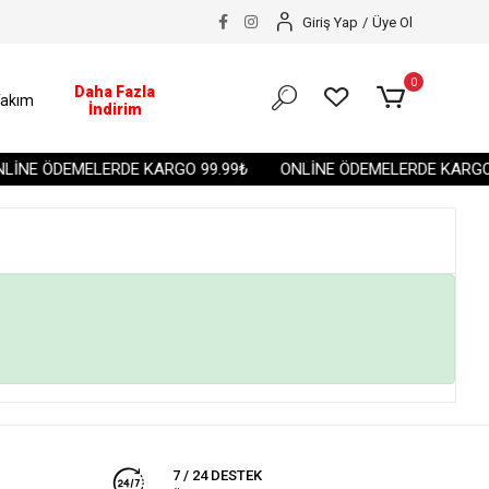
Giriş Yap
/
Üye Ol
0
Daha Fazla
akım
İndirim
LİNE ÖDEMELERDE KARGO 99.99₺
ONLİNE ÖDEMELERDE KARGO 
7 / 24 DESTEK