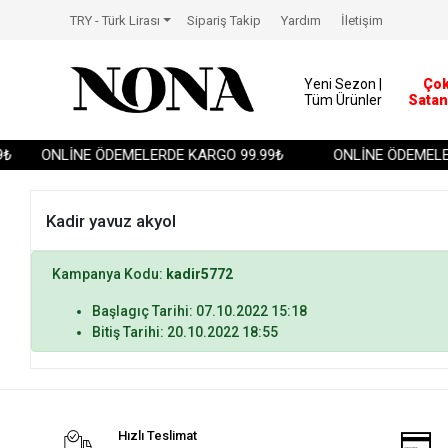
TRY - Türk Lirası
Sipariş Takip
Yardım
İletişim
Yeni Sezon |
Ço
Tüm Ürünler
Satan
₺
ONLİNE ÖDEMELERDE KARGO 99.99₺
ONLİNE ÖDEMELER
Kadir yavuz akyol
Kampanya Kodu:
kadir5772
Başlagıç Tarihi: 07.10.2022 15:18
Bitiş Tarihi: 20.10.2022 18:55
Hızlı Teslimat