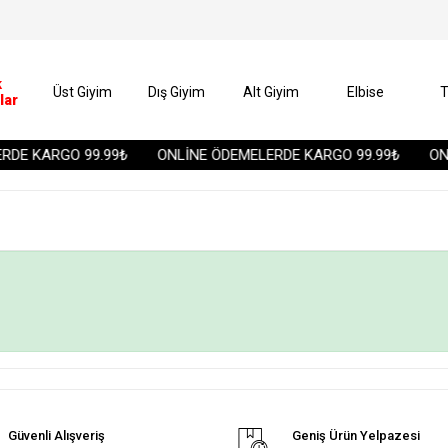
k
Üst Giyim
Dış Giyim
Alt Giyim
Elbise
T
lar
DE KARGO 99.99₺
ONLİNE ÖDEMELERDE KARGO 99.99₺
ONL
Güvenli Alışveriş
Geniş Ürün Yelpazesi