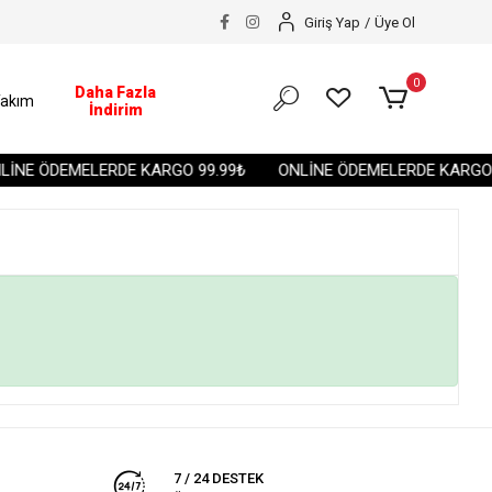
Giriş Yap
/
Üye Ol
0
Daha Fazla
akım
İndirim
İNE ÖDEMELERDE KARGO 99.99₺
ONLİNE ÖDEMELERDE KARGO 9
7 / 24 DESTEK