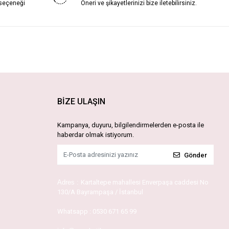
 seçeneği
Öneri ve şikayetlerinizi bize iletebilirsiniz.
BİZE ULAŞIN
Kampanya, duyuru, bilgilendirmelerden e-posta ile
haberdar olmak istiyorum.
Gönder
Adres :
Kartaltepe mahallesi Enverpaşa caddesi No
130/A Bayrampaşa / İstanbul
Whatsapp :
0530 671 65 99