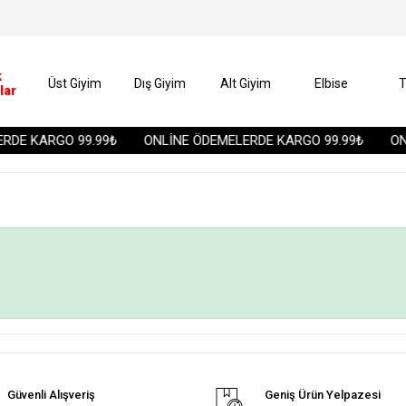
k
Üst Giyim
Dış Giyim
Alt Giyim
Elbise
T
lar
DE KARGO 99.99₺
ONLİNE ÖDEMELERDE KARGO 99.99₺
ONL
Güvenli Alışveriş
Geniş Ürün Yelpazesi