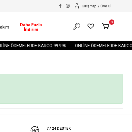
Giriş Yap
/
Üye Ol
0
Daha Fazla
akım
İndirim
İNE ÖDEMELERDE KARGO 99.99₺
ONLİNE ÖDEMELERDE KARGO 
7 / 24 DESTEK