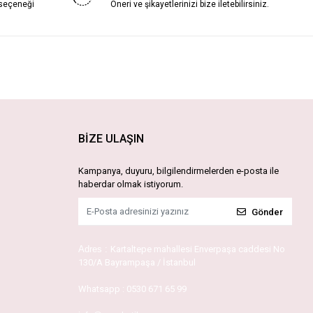
 seçeneği
Öneri ve şikayetlerinizi bize iletebilirsiniz.
BİZE ULAŞIN
Kampanya, duyuru, bilgilendirmelerden e-posta ile
haberdar olmak istiyorum.
Gönder
Adres :
Kartaltepe mahallesi Enverpaşa caddesi No
130/A Bayrampaşa / İstanbul
Whatsapp :
0530 671 65 99