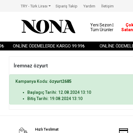
TRY - Türk Lirası
Sipariş Takip
Yardım
İletişim
Yeni Sezon |
Ço
Tüm Ürünler
Satan
₺
ONLİNE ÖDEMELERDE KARGO 99.99₺
ONLİNE ÖDEMELE
İremnaz özyurt
Kampanya Kodu:
özyurt2685
Başlagıç Tarihi: 12.08.2024 13:10
Bitiş Tarihi: 19.08.2024 13:10
Hızlı Teslimat