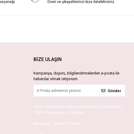
 seçeneği
Öneri ve şikayetlerinizi bize iletebilirsiniz.
BİZE ULAŞIN
Kampanya, duyuru, bilgilendirmelerden e-posta ile
haberdar olmak istiyorum.
Gönder
Adres :
Kartaltepe mahallesi Enverpaşa caddesi No
130/A Bayrampaşa / İstanbul
Whatsapp :
0530 671 65 99