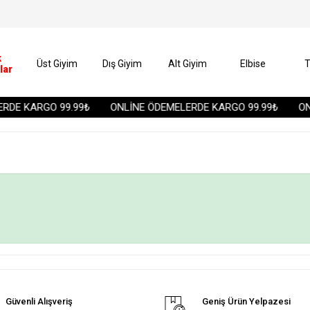
k
Üst Giyim
Dış Giyim
Alt Giyim
Elbise
T
lar
RDE KARGO 99.99₺
ONLİNE ÖDEMELERDE KARGO 99.99₺
ONL
Güvenli Alışveriş
Geniş Ürün Yelpazesi