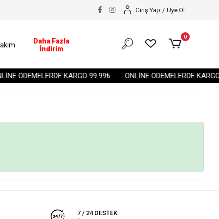
Giriş Yap
/
Üye Ol
0
Daha Fazla
akım
İndirim
İNE ÖDEMELERDE KARGO 99.99₺
ONLİNE ÖDEMELERDE KARGO 
7 / 24 DESTEK