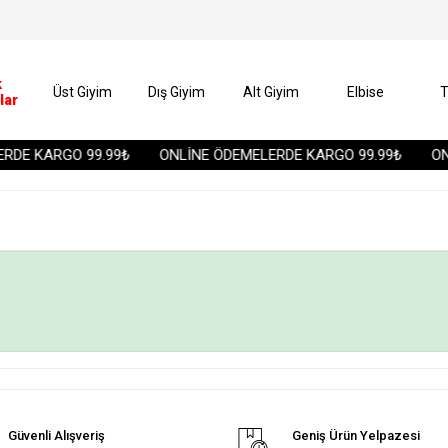
k
Üst Giyim
Dış Giyim
Alt Giyim
Elbise
T
lar
RDE KARGO 99.99₺
ONLİNE ÖDEMELERDE KARGO 99.99₺
ON
Güvenli Alışveriş
Geniş Ürün Yelpazesi