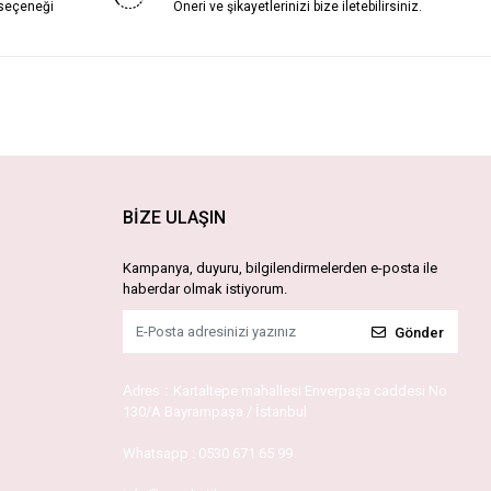
 seçeneği
Öneri ve şikayetlerinizi bize iletebilirsiniz.
BİZE ULAŞIN
Kampanya, duyuru, bilgilendirmelerden e-posta ile
haberdar olmak istiyorum.
Gönder
Adres :
Kartaltepe mahallesi Enverpaşa caddesi No
130/A Bayrampaşa / İstanbul
Whatsapp :
0530 671 65 99