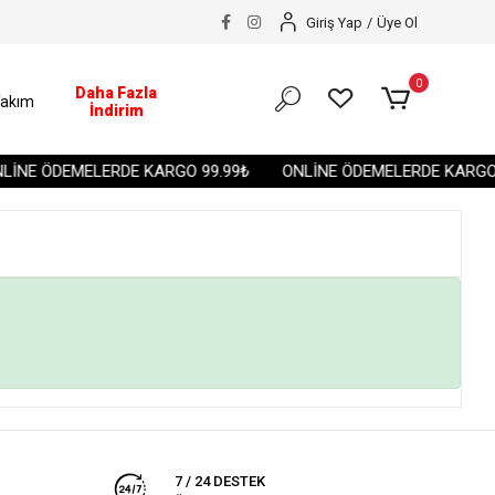
Giriş Yap
/
Üye Ol
0
Daha Fazla
akım
İndirim
LİNE ÖDEMELERDE KARGO 99.99₺
ONLİNE ÖDEMELERDE KARGO 
7 / 24 DESTEK