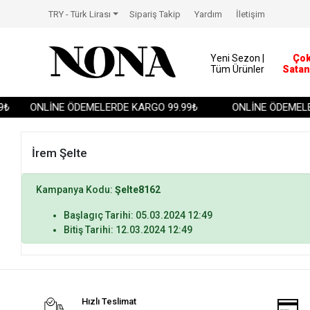
TRY - Türk Lirası
Sipariş Takip
Yardım
İletişim
Yeni Sezon |
Ço
Tüm Ürünler
Satan
₺
ONLİNE ÖDEMELERDE KARGO 99.99₺
ONLİNE ÖDEMELE
İrem Şelte
Kampanya Kodu:
Şelte8162
Başlagıç Tarihi: 05.03.2024 12:49
Bitiş Tarihi: 12.03.2024 12:49
Hızlı Teslimat