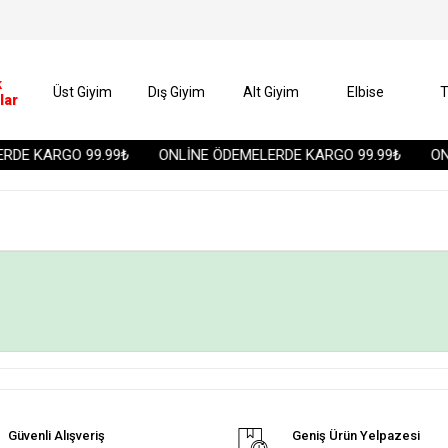
k
Üst Giyim
Dış Giyim
Alt Giyim
Elbise
T
lar
DE KARGO 99.99₺
ONLİNE ÖDEMELERDE KARGO 99.99₺
ONL
Güvenli Alışveriş
Geniş Ürün Yelpazesi