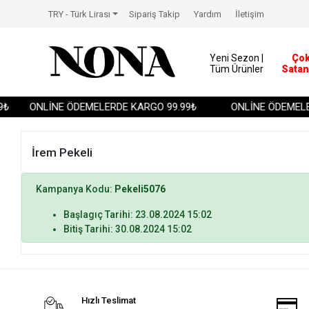
TRY - Türk Lirası
Sipariş Takip
Yardım
İletişim
Yeni Sezon |
Ço
Tüm Ürünler
Satan
₺
ONLİNE ÖDEMELERDE KARGO 99.99₺
ONLİNE ÖDEMELER
İrem Pekeli
Kampanya Kodu:
Pekeli5076
Başlagıç Tarihi: 23.08.2024 15:02
Bitiş Tarihi: 30.08.2024 15:02
Hızlı Teslimat