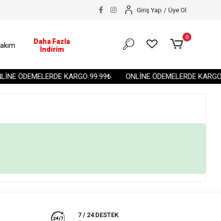
Giriş Yap
/
Üye Ol
0
Daha Fazla
akım
İndirim
İNE ÖDEMELERDE KARGO 99.99₺
ONLİNE ÖDEMELERDE KARGO 
7 / 24 DESTEK