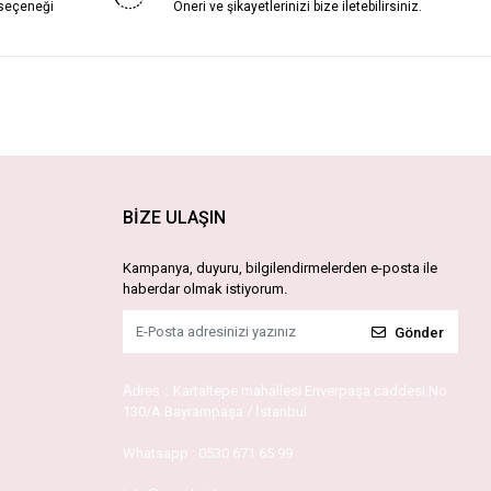
 seçeneği
Öneri ve şikayetlerinizi bize iletebilirsiniz.
BİZE ULAŞIN
Kampanya, duyuru, bilgilendirmelerden e-posta ile
haberdar olmak istiyorum.
Gönder
Adres :
Kartaltepe mahallesi Enverpaşa caddesi No
130/A Bayrampaşa / İstanbul
Whatsapp :
0530 671 65 99