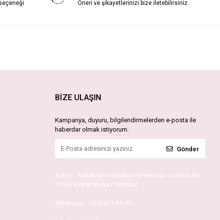
 seçeneği
Öneri ve şikayetlerinizi bize iletebilirsiniz.
BİZE ULAŞIN
Kampanya, duyuru, bilgilendirmelerden e-posta ile
haberdar olmak istiyorum.
Gönder
Adres :
Kartaltepe mahallesi Enverpaşa caddesi No
130/A Bayrampaşa / İstanbul
Whatsapp :
0530 671 65 99